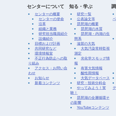
センターについて
知る・学ぶ
調
センターの概要
研究一覧
センターの使命
公表論文等
沿革
琵琶湖の概要
組織と業務
琵琶湖の水質
研究担当職員紹介
琵琶湖・内湖の生
設備紹介
態系
目標および計画
滋賀の大気
共同研究など
大気汚染常時監視
環境情報室
測定
不正行為防止への取
光化学スモッグ情
り組み
報
アクセス・お問い合
有害大気情報
わせ
酸性雨情報
お知らせ
大気データベース
新着コンテンツ
研究・技術分科会
やってみよう！実
験！
琵琶湖の全層循環そ
の影響
YouTubeコンテンツ