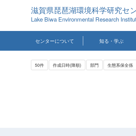
滋賀県琵琶湖環境科学研究セ
Lake Biwa Environmental Research Institu
センターについて
知る・学ぶ
センターの概要
目標および計画
共同研究など
環境情報室
不正行為防止への取
アクセス・お問い合
お知らせ
新着コンテンツ
センターの使命
沿革
組織と業務
研究担当職員紹介
設備紹介
研究一覧
公表論文等
琵琶湖の概要
滋賀の大気
研究・技術分科会
やってみよう！実
琵琶湖の全層循環そ
YouTubeコンテンツ
り組み
わせ
験！
の影響
50件
作成日時(降順)
部門
生態系保全係