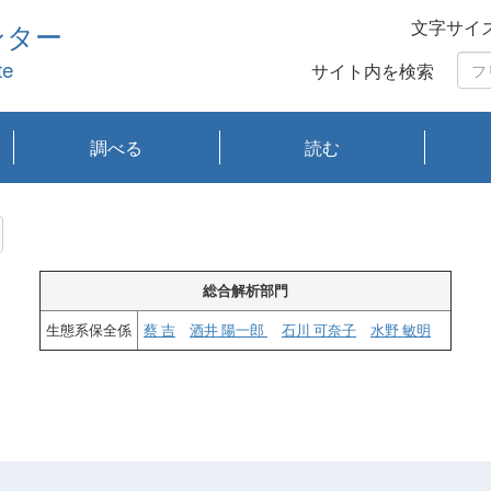
文字サイ
ンター
te
サイト内を検索
調べる
読む
琵琶湖の水質
琵琶湖・内湖の生態
大気汚染常時監視測
光化学スモッグ情報
有害大気情報
酸性雨情報
大気データベース
環境調査情報データ
プランクトン調査
アオコ調査
赤潮調査
琵琶湖流域オープン
大気汚染常時監視測
経月地点別検索
項目水深別調査
長期検索
プランクトン調査結
琵琶湖のプランクト
瀬田川プランクトン
琵琶湖流域オープン
琵琶湖流域オープン
琵琶湖流域オープン
琵琶湖流域オープン
琵琶湖流域オープン
琵琶湖流域オープン
文献検索
刊行物一覧
プランクトン図鑑
生物多様性画像デー
Water quality research
Remotely Operated
瀬田
滋賀
センタ
研究
研究
イベ
滋賀
みん
みん
Missi
Histor
Organi
Facili
系
定
ベース
データ
定結果等報告書
果検索
ン情報
調査結果
データ2020年度
データ2021年度
データ2022年度
データ2023年度
データ2024年度
データ2025年度
タベース
vessel Biwakaze
Vehicle (ROV)
調査結
学研
わ湖
フレ
タバ
査
Work
フレ
総合解析部門
生態系保全係
蔡 吉
酒井 陽一郎
石川 可奈子
水野 敏明