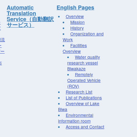
Automatic
English Pages
Translation
Overview
Service（自動翻訳
ー
Mission
サービス）
究
History
Organization and
湖流
Work
ー
Facilities
デー
Overview
Water quality
布
research vessel
Biwakaze
Remotely
Operated Vehicle
(ROV)
Research List
List of Publications
Overview of Lake
Biwa
Environmental
information room
Access and Contact