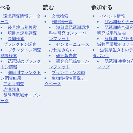
べる
読む
参加する
環境調査情報データ
文献検索
イベント情報
ベース
刊行物一覧
びわ湖セミナ
経月地点別検索
滋賀県琵琶湖環境
琵琶湖統合研
項目水深別調査
科学研究センターパ
研究成果報告会
長期検索
ンフレット
洞庭湖・びわ
プランクトン調査
センターニュース
域共同環境セミナ
プランクトン調査
びわ湖みらい
滋賀県生きもの
結果検索
研究報告書
タバンク
琵琶湖のプランク
研究会記録集・パ
琵琶湖 生物分
トン情報
ンフレット
マップ
瀬田川プランクト
プランクトン図鑑
ン調査結果
生物多様性画像デー
アオコ調査
タベース
赤潮調査
琵琶湖流域オープン
データ