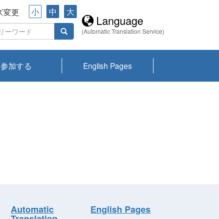
小
中
大
ズ変更
Language
(Automatic Translation Service)
参加する
English Pages
川プランクトン
県琵琶湖環境科
ーニュース び
報告書
会記録集・パン
ント情報
県生きものデー
なの外来生物調
なの調査
on
y
zation and
ties Overview
びわ湖みらい第42号_
びわ湖みらい第42号_
びわ湖みらい第43号_
びわ湖みらい第43号_
びわ湖セミナー
琵琶湖統合研究 研究
洞庭湖・びわ湖流域
センターの活動
県民データ
専門家データ
琵琶湖 生物分布マッ
Overview
Research List
List of Publications
Overview of Lake
Environmental
Access and Contact
果2026
究センターパン
みらい
ット
ンク
研究最前線
視点論点
研究最前線
視点論点
成果報告会
共同環境セミナー
プ
Biwa
information room
ット
Automatic
English Pages
Translation