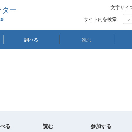
文字サイ
ンター
te
サイト内を検索
調べる
読む
琵琶湖の水質
琵琶湖・内湖の生態
大気汚染常時監視測
光化学スモッグ情報
有害大気情報
酸性雨情報
大気データベース
環境調査情報データ
プランクトン調査
アオコ調査
赤潮調査
琵琶湖流域オープン
大気汚染常時監視測
経月地点別検索
項目水深別調査
長期検索
プランクトン調査結
琵琶湖のプランクト
瀬田川プランクトン
琵琶湖流域オープン
琵琶湖流域オープン
琵琶湖流域オープン
琵琶湖流域オープン
琵琶湖流域オープン
琵琶湖流域オープン
文献検索
刊行物一覧
プランクトン図鑑
生物多様性画像デー
Water quality research
Remotely Operated
瀬田
滋賀
センタ
研究
研究
イベ
滋賀
みん
みん
Missi
Histor
Organi
Facili
系
定
ベース
データ
定結果等報告書
果検索
ン情報
調査結果
データ2020年度
データ2021年度
データ2022年度
データ2023年度
データ2024年度
データ2025年度
タベース
vessel Biwakaze
Vehicle (ROV)
調査結
学研
わ湖
フレ
タバ
査
Work
フレ
べる
読む
参加する