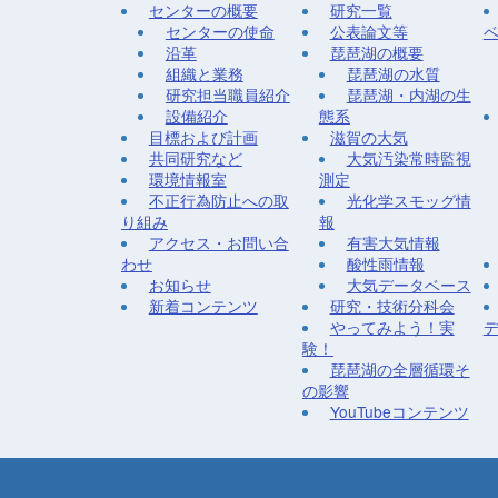
センターの概要
研究一覧
センターの使命
公表論文等
沿革
琵琶湖の概要
組織と業務
琵琶湖の水質
研究担当職員紹介
琵琶湖・内湖の生
設備紹介
態系
目標および計画
滋賀の大気
共同研究など
大気汚染常時監視
環境情報室
測定
不正行為防止への取
光化学スモッグ情
り組み
報
アクセス・お問い合
有害大気情報
わせ
酸性雨情報
お知らせ
大気データベース
新着コンテンツ
研究・技術分科会
やってみよう！実
験！
琵琶湖の全層循環そ
の影響
YouTubeコンテンツ