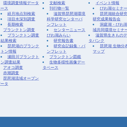
環境調査情報データ
文献検索
イベント情報
ベース
刊行物一覧
びわ湖セミナ
経月地点別検索
滋賀県琵琶湖環境
琵琶湖統合研
項目水深別調査
科学研究センターパ
研究成果報告会
長期検索
ンフレット
洞庭湖・びわ
プランクトン調査
センターニュース
域共同環境セミナ
プランクトン調査
びわ湖みらい
滋賀県生きもの
結果検索
研究報告書
タバンク
琵琶湖のプランク
研究会記録集・パ
琵琶湖 生物分
トン情報
ンフレット
マップ
瀬田川プランクト
プランクトン図鑑
ン調査結果
生物多様性画像デー
アオコ調査
タベース
赤潮調査
琵琶湖流域オープン
データ