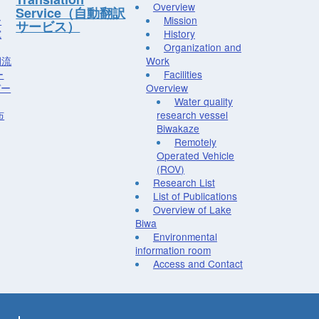
Overview
Service（自動翻訳
ー
Mission
サービス）
究
History
Organization and
湖流
Work
ー
Facilities
デー
Overview
Water quality
布
research vessel
Biwakaze
Remotely
Operated Vehicle
(ROV)
Research List
List of Publications
Overview of Lake
Biwa
Environmental
information room
Access and Contact