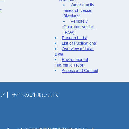
Water quality
布
research vessel
Biwakaze
Remotely
Operated Vehicle
(ROV)
Research List
List of Publications
Overview of Lake
Biwa
Environmental
information room
Access and Contact
ップ
サイトのご利用について