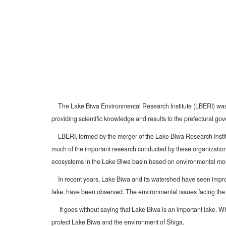
The Lake Biwa Environmental Research Institute (LBERI) was est
providing scientific knowledge and results to the prefectural go
LBERI, formed by the merger of the Lake Biwa Research Institut
much of the important research conducted by these organizatio
ecosystems in the Lake Biwa basin based on environmental monit
In recent years, Lake Biwa and its watershed have seen improvem
lake, have been observed. The environmental issues facing th
It goes without saying that Lake Biwa is an important lake. What
protect Lake Biwa and the environment of Shiga.