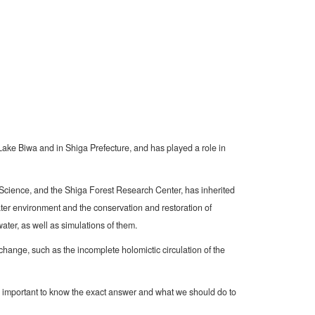
ake Biwa and in Shiga Prefecture, and has played a role in
 Science, and the Shiga Forest Research Center, has inherited
er environment and the conservation and restoration of
ter, as well as simulations of them.
hange, such as the incomplete holomictic circulation of the
t is important to know the exact answer and what we should do to