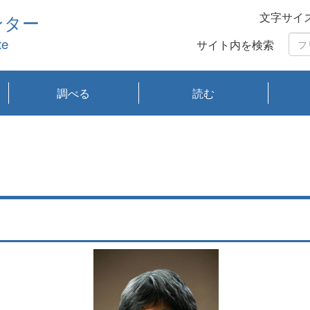
文字サイ
ンター
te
サイト内を検索
調べる
読む
琵琶湖の水質
琵琶湖・内湖の生態
大気汚染常時監視測
光化学スモッグ情報
有害大気情報
酸性雨情報
大気データベース
環境調査情報データ
プランクトン調査
アオコ調査
赤潮調査
琵琶湖流域オープン
大気汚染常時監視測
経月地点別検索
項目水深別調査
長期検索
プランクトン調査結
琵琶湖のプランクト
瀬田川プランクトン
琵琶湖流域オープン
琵琶湖流域オープン
琵琶湖流域オープン
琵琶湖流域オープン
琵琶湖流域オープン
琵琶湖流域オープン
文献検索
刊行物一覧
プランクトン図鑑
生物多様性画像デー
Water quality research
Remotely Operated
瀬田
滋賀
センタ
研究
研究
イベ
滋賀
みん
みん
Missi
Histor
Organi
Facili
系
定
ベース
データ
定結果等報告書
果検索
ン情報
調査結果
データ2020年度
データ2021年度
データ2022年度
データ2023年度
データ2024年度
データ2025年度
タベース
vessel Biwakaze
Vehicle (ROV)
調査結
学研
わ湖
フレ
タバ
査
Work
フレ