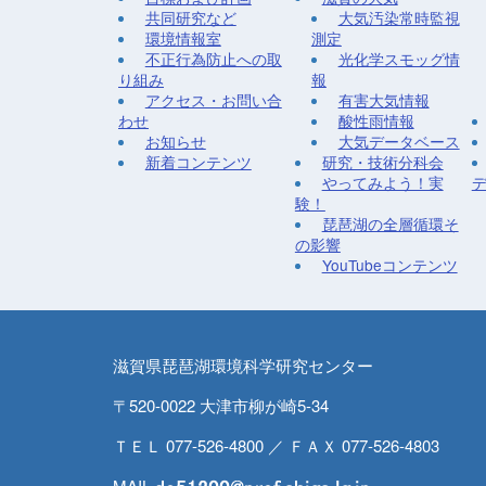
共同研究など
大気汚染常時監視
環境情報室
測定
不正行為防止への取
光化学スモッグ情
り組み
報
アクセス・お問い合
有害大気情報
わせ
酸性雨情報
お知らせ
大気データベース
新着コンテンツ
研究・技術分科会
やってみよう！実
験！
琵琶湖の全層循環そ
の影響
YouTubeコンテンツ
滋賀県琵琶湖環境科学研究センター
〒520-0022 大津市柳が崎5-34
ＴＥＬ 077-526-4800 ／ ＦＡＸ 077-526-4803
MAIL