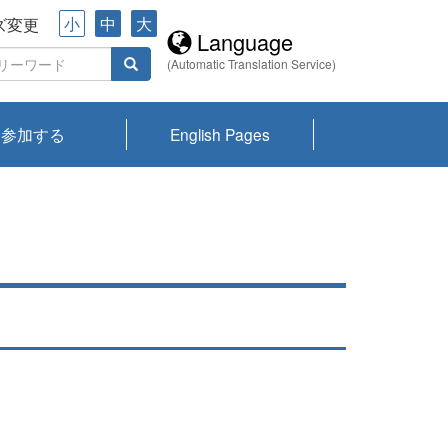
小
中
大
ズ変更
Language
(Automatic Translation Service)
参加する
English Pages
川プランクトン
県琵琶湖環境科
ーニュース び
報告書
会記録集・パン
ント情報
県生きものデー
なの外来生物調
なの調査
on
y
zation and
ties Overview
びわ湖みらい第42号_
びわ湖みらい第42号_
びわ湖みらい第43号_
びわ湖みらい第43号_
びわ湖セミナー
琵琶湖統合研究 研究
洞庭湖・びわ湖流域
センターの活動
県民データ
専門家データ
琵琶湖 生物分布マッ
Overview
Research List
List of Publications
Overview of Lake
Environmental
Access and Contact
果2026
究センターパン
みらい
ット
ンク
研究最前線
視点論点
研究最前線
視点論点
成果報告会
共同環境セミナー
プ
Biwa
information room
ット