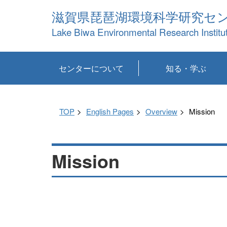
滋賀県琵琶湖環境科学研究セ
Lake Biwa Environmental Research Institu
センターについて
知る・学ぶ
センターの概要
目標および計画
共同研究など
環境情報室
不正行為防止への取
アクセス・お問い合
お知らせ
新着コンテンツ
センターの使命
沿革
組織と業務
研究担当職員紹介
設備紹介
研究一覧
公表論文等
琵琶湖の概要
滋賀の大気
研究・技術分科会
やってみよう！実
琵琶湖の全層循環そ
YouTubeコンテンツ
り組み
わせ
験！
の影響
TOP
English Pages
Overview
Mission
Mission