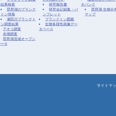
結果検索
研究報告書
タバンク
琵琶湖のプランク
研究会記録集・パ
琵琶湖 生物分
トン情報
ンフレット
マップ
瀬田川プランクト
プランクトン図鑑
ン調査結果
生物多様性画像デー
アオコ調査
タベース
赤潮調査
琵琶湖流域オープン
データ
サイトマ