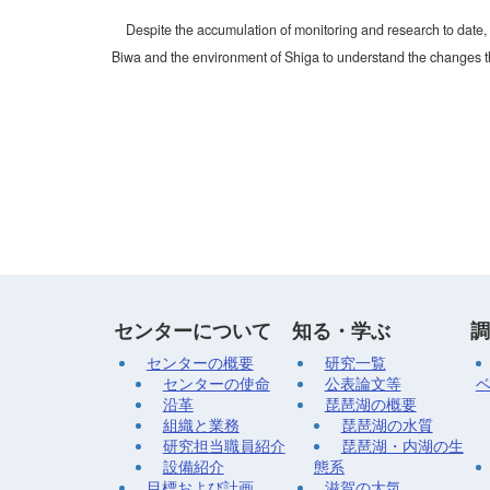
Despite the accumulation of monitoring and research to date, 
Biwa and the environment of Shiga to understand the changes t
センターについて
知る・学ぶ
調
センターの概要
研究一覧
センターの使命
公表論文等
沿革
琵琶湖の概要
組織と業務
琵琶湖の水質
研究担当職員紹介
琵琶湖・内湖の生
設備紹介
態系
目標および計画
滋賀の大気