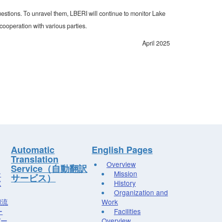
stions. To unravel them, LBERI will continue to monitor Lake
ooperation with various parties.
April 2025
Automatic
English Pages
Translation
Overview
Service（自動翻訳
ー
Mission
サービス）
究
History
Organization and
湖流
Work
ー
Facilities
デー
Overview