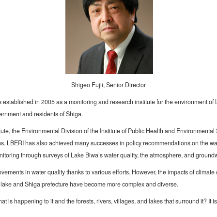
Shigeo Fujii, Senior Director
ablished in 2005 as a monitoring and research institute for the environment of L
vernment and residents of Shiga.
e, the Environmental Division of the Institute of Public Health and Environmental
ns. LBERI has also achieved many successes in policy recommendations on the wat
oring through surveys of Lake Biwa’s water quality, the atmosphere, and groundwa
ents in water quality thanks to various efforts. However, the impacts of climate c
e lake and Shiga prefecture have become more complex and diverse.
 is happening to it and the forests, rivers, villages, and lakes that surround it? I