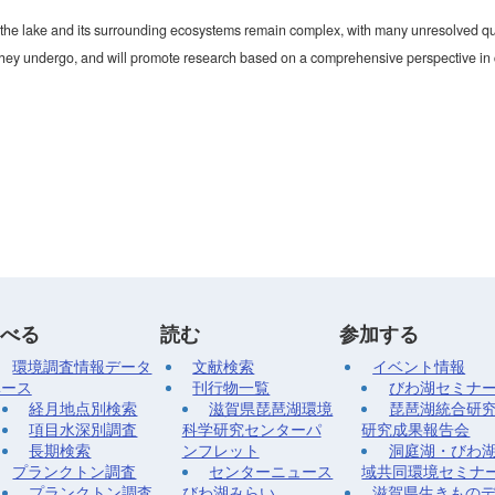
the lake and its surrounding ecosystems remain complex, with many unresolved que
hey undergo, and will promote research based on a comprehensive perspective in c
べる
読む
参加する
環境調査情報データ
文献検索
イベント情報
ベース
刊行物一覧
びわ湖セミナ
経月地点別検索
滋賀県琵琶湖環境
琵琶湖統合研
項目水深別調査
科学研究センターパ
研究成果報告会
長期検索
ンフレット
洞庭湖・びわ
プランクトン調査
センターニュース
域共同環境セミナ
プランクトン調査
びわ湖みらい
滋賀県生きもの