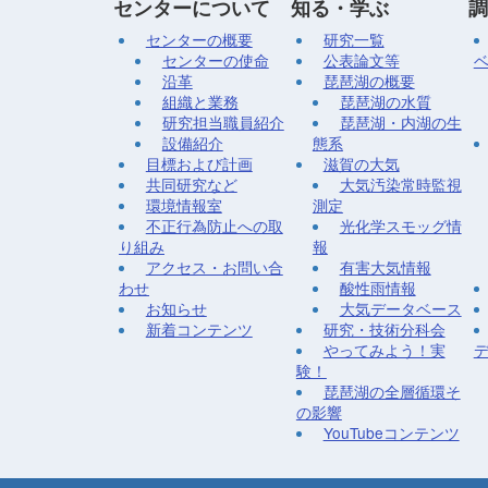
センターについて
知る・学ぶ
調
センターの概要
研究一覧
センターの使命
公表論文等
沿革
琵琶湖の概要
組織と業務
琵琶湖の水質
研究担当職員紹介
琵琶湖・内湖の生
設備紹介
態系
目標および計画
滋賀の大気
共同研究など
大気汚染常時監視
環境情報室
測定
不正行為防止への取
光化学スモッグ情
り組み
報
アクセス・お問い合
有害大気情報
わせ
酸性雨情報
お知らせ
大気データベース
新着コンテンツ
研究・技術分科会
やってみよう！実
験！
琵琶湖の全層循環そ
の影響
YouTubeコンテンツ