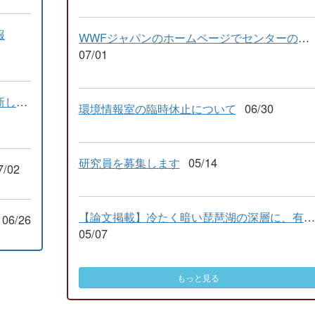
報
WWFジャパンのホームページでセンターの取り組みが紹介されました
07/01
瀬田川プランクトン調査結果の情報を更新しました
環境情報室の臨時休止について
06/30
研究員を募集します
05/14
7/02
【論文掲載】冷たく暗い琵琶湖の深層に、有機分子と微生物の緊密...
06/26
05/07
もっと見る