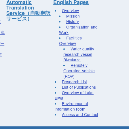
Automatic
English Pages
Translation
Overview
Service（自動翻訳
ー
Mission
サービス）
究
History
Organization and
湖流
Work
ー
Facilities
デー
Overview
Water quality
布
research vessel
Biwakaze
Remotely
Operated Vehicle
(ROV)
Research List
List of Publications
Overview of Lake
Biwa
Environmental
information room
Access and Contact