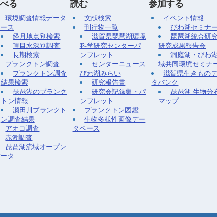
べる
読む
参加する
環境調査情報データ
文献検索
イベント情報
ベース
刊行物一覧
びわ湖セミナ
経月地点別検索
滋賀県琵琶湖環境
琵琶湖統合研
項目水深別調査
科学研究センターパ
研究成果報告会
長期検索
ンフレット
洞庭湖・びわ
プランクトン調査
センターニュース
域共同環境セミナ
プランクトン調査
びわ湖みらい
滋賀県生きもの
結果検索
研究報告書
タバンク
琵琶湖のプランク
研究会記録集・パ
琵琶湖 生物分
トン情報
ンフレット
マップ
瀬田川プランクト
プランクトン図鑑
ン調査結果
生物多様性画像デー
アオコ調査
タベース
赤潮調査
琵琶湖流域オープン
データ