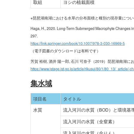
取組
ヨシの植栽面積
※琵琶湖南湖における水草の分布面積と種別の現存量については、
Haga, H., 2020. Long-Term Submerged Macrophyte Changes in the
297.
https://link.springer.com/book/10.1007/978-3-030-16969-5
（電子図書のダウンロードは有料です）
芳賀 裕樹, 酒井 陽一郎, 石川 可奈子（2019）琵琶湖南湖
https://www.jstage.jst.go.jp/article/rikusui/80/1/80_13/_article/-ch
集水域
項目名
タイトル
水質
流入河川の水質（BOD）と環境基
流入河川の水質（全窒素）
流入河川の水質（全りん）