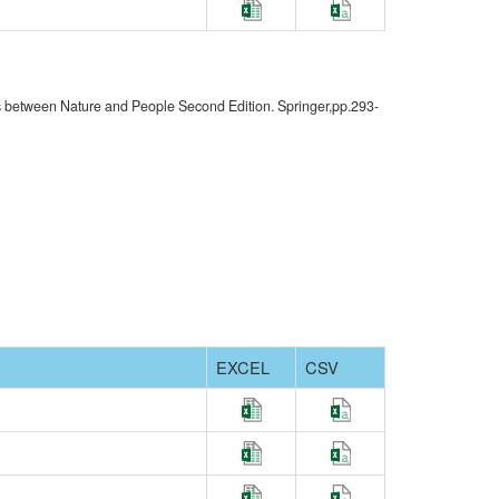
s between Nature and People Second Edition. Springer,pp.293-
EXCEL
CSV