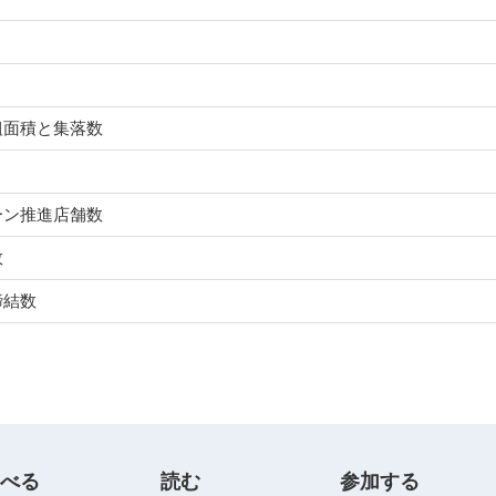
組面積と集落数
ーン推進店舗数
数
締結数
べる
読む
参加する