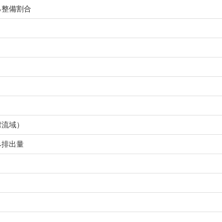
る整備割合
湾流域）
み排出量