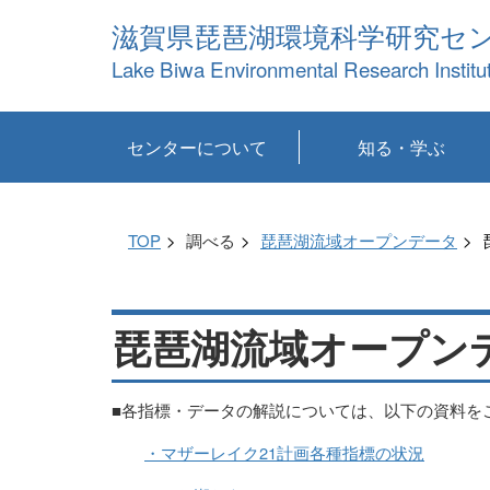
滋賀県琵琶湖環境科学研究セ
Lake Biwa Environmental Research Institu
センターについて
知る・学ぶ
センターの概要
目標および計画
共同研究など
環境情報室
不正行為防止への取
アクセス・お問い合
お知らせ
新着コンテンツ
センターの使命
沿革
組織と業務
研究担当職員紹介
設備紹介
研究一覧
公表論文等
琵琶湖の概要
滋賀の大気
研究・技術分科会
やってみよう！実
琵琶湖の全層循環そ
YouTubeコンテンツ
り組み
わせ
験！
の影響
TOP
調べる
琵琶湖流域オープンデータ
琵琶湖流域オープンデ
■各指標・データの解説については、以下の資料を
・マザーレイク21計画各種指標の状況