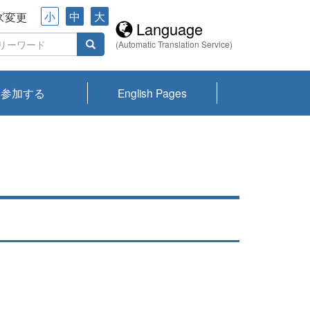
小
中
大
ズ変更
Language
(Automatic Translation Service)
参加する
English Pages
川プランクトン
県琵琶湖環境科
ーニュース び
報告書
会記録集・パン
ント情報
県生きものデー
なの外来生物調
なの調査
on
y
zation and
ties Overview
びわ湖みらい第42号_
びわ湖みらい第42号_
びわ湖みらい第43号_
びわ湖みらい第43号_
びわ湖セミナー
琵琶湖統合研究 研究
洞庭湖・びわ湖流域
センターの活動
県民データ
専門家データ
琵琶湖 生物分布マッ
Overview
Research List
List of Publications
Overview of Lake
Environmental
Access and Contact
果2026
究センターパン
みらい
ット
ンク
研究最前線
視点論点
研究最前線
視点論点
成果報告会
共同環境セミナー
プ
Biwa
information room
ット