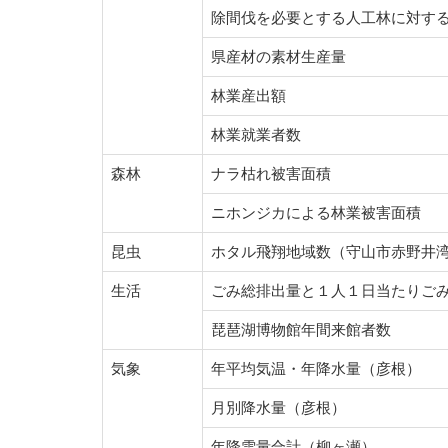
除間伐を必要とする人工林に対す
県産材の素材生産量
林業産出額
林業就業者数
森林
ナラ枯れ被害面積
ニホンジカによる林業被害面積
昆虫
ホタル飛翔地域数（守山市赤野井
生活
ごみ総排出量と１人１日当たりご
琵琶湖博物館年間来館者数
気象
年平均気温・年降水量（彦根）
月別降水量（彦根）
年降雪量合計（柳ヶ瀬）