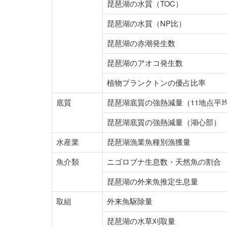
琵琶湖の水質（TOC）
琵琶湖の水質（NP比）
琵琶湖の赤潮発生数
琵琶湖のアオコ発生数
植物プランクトンの優占比率
底質
琵琶湖底質の強熱減量（11地点平
琵琶湖底質の強熱減量（湖心部）
水産業
琵琶湖漁業魚種別漁獲量
魚介類
ニゴロブナ生息数・天然魚の割合
琵琶湖の外来魚推定生息量
取組
外来魚駆除量
琵琶湖の水草刈取量