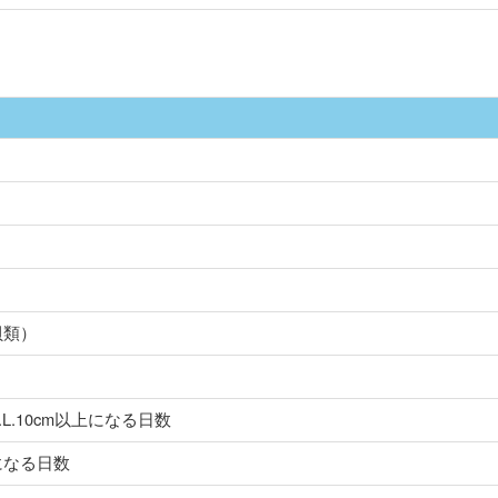
貝類）
L.10cm以上になる日数
下になる日数