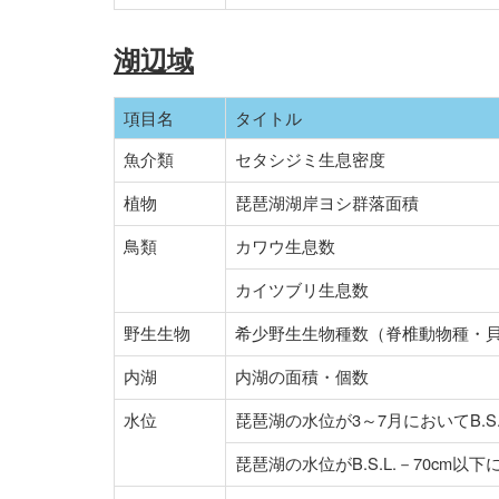
湖辺域
項目名
タイトル
魚介類
セタシジミ生息密度
植物
琵琶湖湖岸ヨシ群落面積
鳥類
カワウ生息数
カイツブリ生息数
野生生物
希少野生生物種数（脊椎動物種・
内湖
内湖の面積・個数
水位
琵琶湖の水位が3～7月においてB.S.
琵琶湖の水位がB.S.L.－70cm以