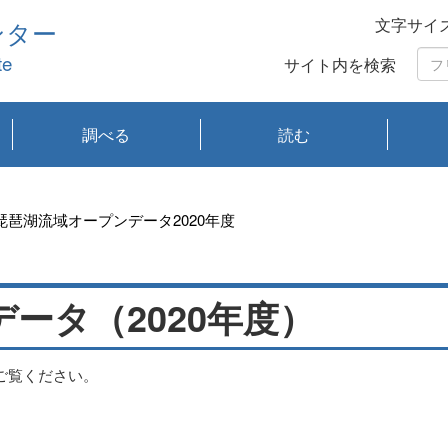
文字サイ
ンター
te
サイト内を検索
調べる
読む
琵琶湖の水質
琵琶湖・内湖の生態
大気汚染常時監視測
光化学スモッグ情報
有害大気情報
酸性雨情報
大気データベース
環境調査情報データ
プランクトン調査
アオコ調査
赤潮調査
琵琶湖流域オープン
大気汚染常時監視測
経月地点別検索
項目水深別調査
長期検索
プランクトン調査結
琵琶湖のプランクト
瀬田川プランクトン
琵琶湖流域オープン
琵琶湖流域オープン
琵琶湖流域オープン
琵琶湖流域オープン
琵琶湖流域オープン
琵琶湖流域オープン
文献検索
刊行物一覧
プランクトン図鑑
生物多様性画像デー
Water quality research
Remotely Operated
瀬田
滋賀
センタ
研究
研究
イベ
滋賀
みん
みん
Missi
Histor
Organi
Facili
系
定
ベース
データ
定結果等報告書
果検索
ン情報
調査結果
データ2020年度
データ2021年度
データ2022年度
データ2023年度
データ2024年度
データ2025年度
タベース
vessel Biwakaze
Vehicle (ROV)
調査結
学研
わ湖
フレ
タバ
査
Work
琵琶湖流域オープンデータ2020年度
フレ
ータ（2020年度）
ご覧ください。