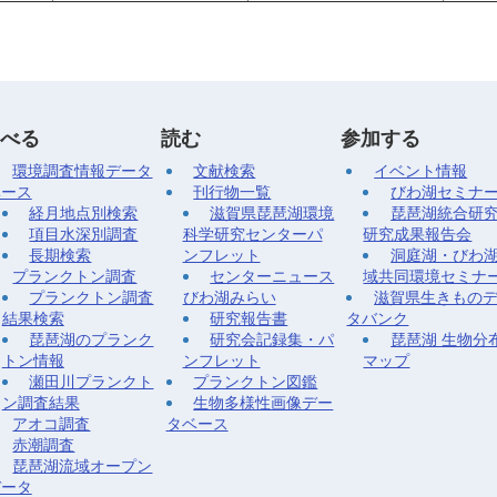
べる
読む
参加する
環境調査情報データ
文献検索
イベント情報
ベース
刊行物一覧
びわ湖セミナ
経月地点別検索
滋賀県琵琶湖環境
琵琶湖統合研
項目水深別調査
科学研究センターパ
研究成果報告会
長期検索
ンフレット
洞庭湖・びわ
プランクトン調査
センターニュース
域共同環境セミナ
プランクトン調査
びわ湖みらい
滋賀県生きもの
結果検索
研究報告書
タバンク
琵琶湖のプランク
研究会記録集・パ
琵琶湖 生物分
トン情報
ンフレット
マップ
瀬田川プランクト
プランクトン図鑑
ン調査結果
生物多様性画像デー
アオコ調査
タベース
赤潮調査
琵琶湖流域オープン
データ