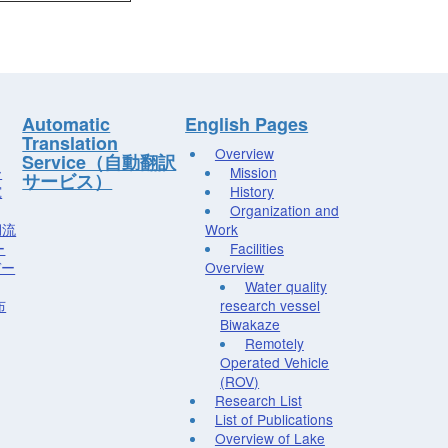
Automatic
English Pages
Translation
Overview
Service（自動翻訳
ー
Mission
サービス）
究
History
Organization and
湖流
Work
ー
Facilities
デー
Overview
Water quality
布
research vessel
Biwakaze
Remotely
Operated Vehicle
(ROV)
Research List
List of Publications
Overview of Lake