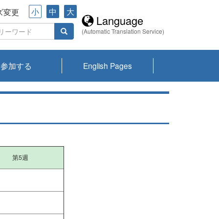
小
中
大
ズ変更
Language
(Automatic Translation Service)
参加する
English Pages
川プランクトン
県琵琶湖環境科
ーニュース び
報告書
会記録集・パン
ント情報
県生きものデー
なの外来生物調
なの調査
on
y
zation and
ties Overview
びわ湖みらい第42号_
びわ湖みらい第42号_
びわ湖みらい第43号_
びわ湖みらい第43号_
びわ湖セミナー
琵琶湖統合研究 研究
洞庭湖・びわ湖流域
センターの活動
県民データ
専門家データ
琵琶湖 生物分布マッ
Overview
Research List
List of Publications
Overview of Lake
Environmental
Access and Contact
果2026
究センターパン
みらい
ット
ンク
研究最前線
視点論点
研究最前線
視点論点
成果報告会
共同環境セミナー
プ
Biwa
information room
ット
第5週