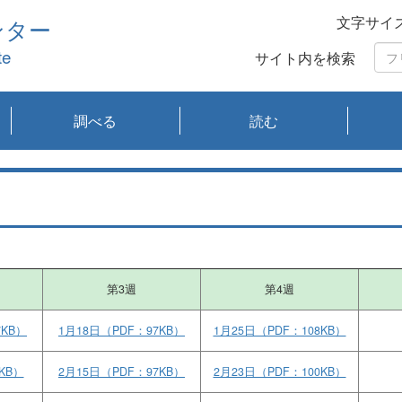
文字サイ
ンター
te
サイト内を検索
調べる
読む
琵琶湖の水質
琵琶湖・内湖の生態
大気汚染常時監視測
光化学スモッグ情報
有害大気情報
酸性雨情報
大気データベース
環境調査情報データ
プランクトン調査
アオコ調査
赤潮調査
琵琶湖流域オープン
大気汚染常時監視測
経月地点別検索
項目水深別調査
長期検索
プランクトン調査結
琵琶湖のプランクト
瀬田川プランクトン
琵琶湖流域オープン
琵琶湖流域オープン
琵琶湖流域オープン
琵琶湖流域オープン
琵琶湖流域オープン
琵琶湖流域オープン
文献検索
刊行物一覧
プランクトン図鑑
生物多様性画像デー
Water quality research
Remotely Operated
瀬田
滋賀
センタ
研究
研究
イベ
滋賀
みん
みん
Missi
Histor
Organi
Facili
系
定
ベース
データ
定結果等報告書
果検索
ン情報
調査結果
データ2020年度
データ2021年度
データ2022年度
データ2023年度
データ2024年度
データ2025年度
タベース
vessel Biwakaze
Vehicle (ROV)
調査結
学研
わ湖
フレ
タバ
査
Work
フレ
第3週
第4週
7KB）
1月18日（PDF：97KB）
1月25日（PDF：108KB）
KB）
2月15日（PDF：97KB）
2月23日（PDF：100KB）