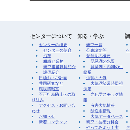
センターについて
知る・学ぶ
調
センターの概要
研究一覧
センターの使命
公表論文等
沿革
琵琶湖の概要
組織と業務
琵琶湖の水質
研究担当職員紹介
琵琶湖・内湖の生
設備紹介
態系
目標および計画
滋賀の大気
共同研究など
大気汚染常時監視
環境情報室
測定
不正行為防止への取
光化学スモッグ情
り組み
報
アクセス・お問い合
有害大気情報
わせ
酸性雨情報
お知らせ
大気データベース
新着コンテンツ
研究・技術分科会
やってみよう！実