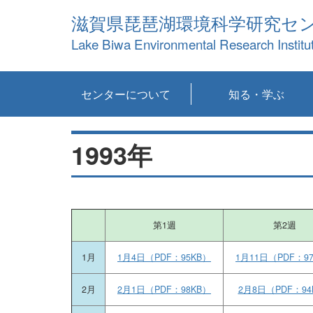
滋賀県琵琶湖環境科学研究セ
Lake Biwa Environmental Research Institu
センターについて
知る・学ぶ
センターの概要
目標および計画
共同研究など
環境情報室
不正行為防止への取
アクセス・お問い合
お知らせ
新着コンテンツ
センターの使命
沿革
組織と業務
研究担当職員紹介
設備紹介
研究一覧
公表論文等
琵琶湖の概要
滋賀の大気
研究・技術分科会
やってみよう！実
琵琶湖の全層循環そ
YouTubeコンテンツ
り組み
わせ
1993年
験！
の影響
第1週
第2週
1月
1月4日（PDF：95KB）
1月11日（PDF：9
2月
2月1日（PDF：98KB）
2月8日（PDF：94