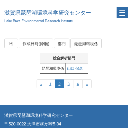
滋賀県琵琶湖環境科学研究センター
Lake Biwa Environmental Research Institute
1件
作成日時(降順)
部門
琵琶湖環境係
総合解析部門
琵琶湖環境係
山口 保彦
«
1
2
3
4
»
滋賀県琵琶湖環境科学研究センター
〒520-0022 大津市柳が崎5-34