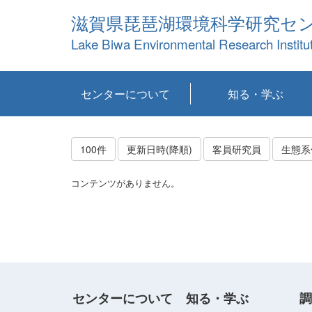
滋賀県琵琶湖環境科学研究セ
Lake Biwa Environmental Research Institu
センターについて
知る・学ぶ
センターの概要
目標および計画
共同研究など
環境情報室
不正行為防止への取
アクセス・お問い合
お知らせ
新着コンテンツ
センターの使命
沿革
組織と業務
研究担当職員紹介
設備紹介
研究一覧
公表論文等
琵琶湖の概要
滋賀の大気
研究・技術分科会
やってみよう！実
琵琶湖の全層循環そ
YouTubeコンテンツ
り組み
わせ
験！
の影響
100件
更新日時(降順)
客員研究員
生態系
コンテンツがありません。
センターについて
知る・学ぶ
調