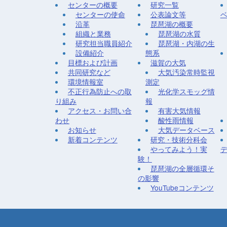
センターの概要
研究一覧
センターの使命
公表論文等
沿革
琵琶湖の概要
組織と業務
琵琶湖の水質
研究担当職員紹介
琵琶湖・内湖の生
設備紹介
態系
目標および計画
滋賀の大気
共同研究など
大気汚染常時監視
環境情報室
測定
不正行為防止への取
光化学スモッグ情
り組み
報
アクセス・お問い合
有害大気情報
わせ
酸性雨情報
お知らせ
大気データベース
新着コンテンツ
研究・技術分科会
やってみよう！実
験！
琵琶湖の全層循環そ
の影響
YouTubeコンテンツ