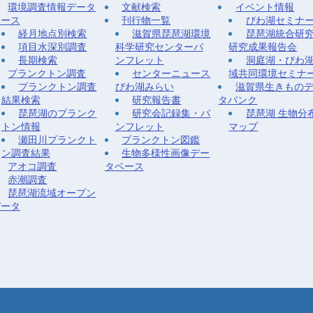
環境調査情報データ
文献検索
イベント情報
ベース
刊行物一覧
びわ湖セミナ
経月地点別検索
滋賀県琵琶湖環境
琵琶湖統合研
項目水深別調査
科学研究センターパ
研究成果報告会
長期検索
ンフレット
洞庭湖・びわ
プランクトン調査
センターニュース
域共同環境セミナ
プランクトン調査
びわ湖みらい
滋賀県生きもの
結果検索
研究報告書
タバンク
琵琶湖のプランク
研究会記録集・パ
琵琶湖 生物分
トン情報
ンフレット
マップ
瀬田川プランクト
プランクトン図鑑
ン調査結果
生物多様性画像デー
アオコ調査
タベース
赤潮調査
琵琶湖流域オープン
データ