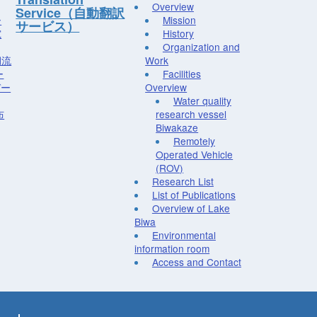
Overview
Service（自動翻訳
ー
Mission
サービス）
究
History
Organization and
湖流
Work
ー
Facilities
デー
Overview
Water quality
布
research vessel
Biwakaze
Remotely
Operated Vehicle
(ROV)
Research List
List of Publications
Overview of Lake
Biwa
Environmental
information room
Access and Contact