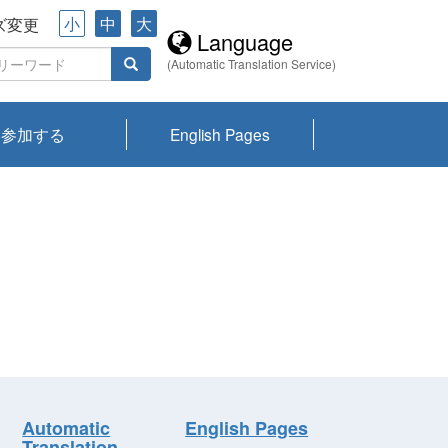
小
中
大
ズ変更
Language
(Automatic Translation Service)
参加する
English Pages
川プランクトン
県琵琶湖環境科
ーニュース び
報告書
会記録集・パン
ント情報
県生きものデー
なの外来生物調
なの調査
on
y
zation and
ties Overview
びわ湖みらい第42号_
びわ湖みらい第42号_
びわ湖みらい第43号_
びわ湖みらい第43号_
びわ湖セミナー
琵琶湖統合研究 研究
洞庭湖・びわ湖流域
センターの活動
県民データ
専門家データ
琵琶湖 生物分布マッ
Overview
Research List
List of Publications
Overview of Lake
Environmental
Access and Contact
果2026
究センターパン
みらい
ット
ンク
研究最前線
視点論点
研究最前線
視点論点
成果報告会
共同環境セミナー
プ
Biwa
information room
ット
Automatic
English Pages
Translation