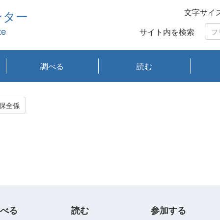
文字サイ
ンター
te
サイト内を検索
調べる
読む
琵琶湖の水質
琵琶湖・内湖の生態
大気汚染常時監視測
光化学スモッグ情報
有害大気情報
酸性雨情報
大気データベース
環境調査情報データ
プランクトン調査
アオコ調査
赤潮調査
琵琶湖流域オープン
大気汚染常時監視測
経月地点別検索
項目水深別調査
長期検索
プランクトン調査結
琵琶湖のプランクト
瀬田川プランクトン
琵琶湖流域オープン
琵琶湖流域オープン
琵琶湖流域オープン
琵琶湖流域オープン
琵琶湖流域オープン
琵琶湖流域オープン
文献検索
刊行物一覧
プランクトン図鑑
生物多様性画像デー
Water quality research
Remotely Operated
瀬田
滋賀
センタ
研究
研究
イベ
滋賀
みん
みん
Missi
Histor
Organi
Facili
系
定
ベース
データ
定結果等報告書
果検索
ン情報
調査結果
データ2020年度
データ2021年度
データ2022年度
データ2023年度
データ2024年度
データ2025年度
タベース
vessel Biwakaze
Vehicle (ROV)
調査結
学研
わ湖
フレ
タバ
査
Work
保全係
フレ
べる
読む
参加する