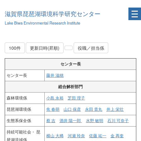
滋賀県琵琶湖環境科学研究センター
Lake Biwa Environmental Research Institute
100件
更新日時(昇順)
役職／担当係
センター長
センター長
藤井 滋穂
総合解析部門
森林環境係
小島 永裕
芝田 理子
琵琶湖環境係
焦 春萌
山口 保彦
永田 貴丸
井上 栄壮
生態系保全係
蔡 吉
酒井 陽一郎
水野 敏明
石川 可奈子
持続可能社会・ 琵
横山 大稀
河瀬 玲奈
佐藤 祐一
金 再奎
琶湖流域係