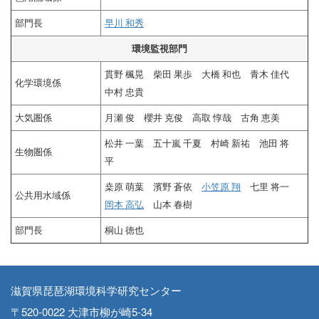
部門長
早川 和秀
環境監視部門
貫野 楓晃 柴田 果歩 大橋 和也 青木 佳代
化学環境係
中村 忠貴
大気圏係
月瀬 俊 櫻井 克俊 高取 惇哉 古角 恵美
松井 一葉 五十嵐 千夏 村崎 新祐 池田 将
生物圏係
平
桒原 萌葉 濱野 蒼依
小笠原 翔
七里 将一
公共用水域係
岡本 高弘
山本 春樹
部門長
桐山 徳也
滋賀県琵琶湖環境科学研究センター
〒520-0022 大津市柳が崎5-34