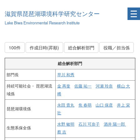
滋賀県琵琶湖環境科学研究センター
Lake Biwa Environmental Research Institute
100件
作成日時(昇順)
総合解析部門
役職／担当係
総合解析部門
部門長
早川 和秀
持続可能社会・ 琵琶湖流
金 再奎
佐藤 祐一
河瀬 玲奈
横山 大
域係
稀
永田 貴丸
焦 春萌
山口 保彦
井上 栄
琵琶湖環境係
壮
水野 敏明
石川 可奈子
酒井 陽一郎
生態系保全係
蔡 吉