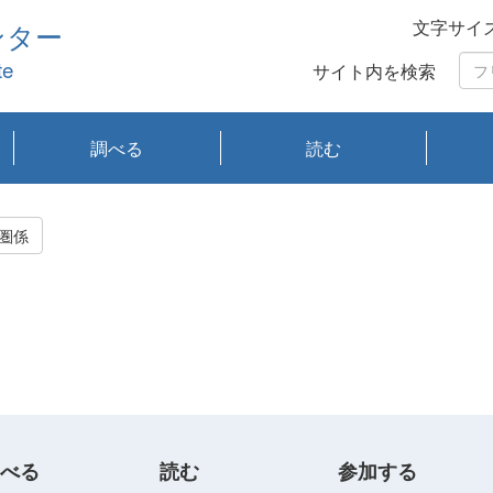
文字サイ
ンター
te
サイト内を検索
調べる
読む
琵琶湖の水質
琵琶湖・内湖の生態
大気汚染常時監視測
光化学スモッグ情報
有害大気情報
酸性雨情報
大気データベース
環境調査情報データ
プランクトン調査
アオコ調査
赤潮調査
琵琶湖流域オープン
大気汚染常時監視測
経月地点別検索
項目水深別調査
長期検索
プランクトン調査結
琵琶湖のプランクト
瀬田川プランクトン
琵琶湖流域オープン
琵琶湖流域オープン
琵琶湖流域オープン
琵琶湖流域オープン
琵琶湖流域オープン
琵琶湖流域オープン
文献検索
刊行物一覧
プランクトン図鑑
生物多様性画像デー
Water quality research
Remotely Operated
瀬田
滋賀
センタ
研究
研究
イベ
滋賀
みん
みん
Missi
Histor
Organi
Facili
系
定
ベース
データ
定結果等報告書
果検索
ン情報
調査結果
データ2020年度
データ2021年度
データ2022年度
データ2023年度
データ2024年度
データ2025年度
タベース
vessel Biwakaze
Vehicle (ROV)
調査結
学研
わ湖
フレ
タバ
査
Work
圏係
フレ
べる
読む
参加する