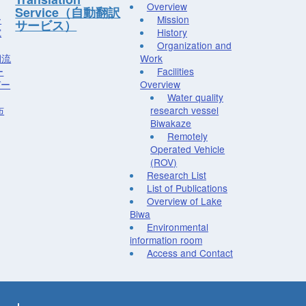
Overview
Service（自動翻訳
ー
Mission
サービス）
究
History
Organization and
湖流
Work
ー
Facilities
デー
Overview
Water quality
布
research vessel
Biwakaze
Remotely
Operated Vehicle
(ROV)
Research List
List of Publications
Overview of Lake
Biwa
Environmental
information room
Access and Contact