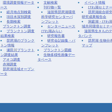
環境調査情報データ
文献検索
イベント情報
ベース
刊行物一覧
びわ湖セミナ
経月地点別検索
滋賀県琵琶湖環境
琵琶湖統合研
項目水深別調査
科学研究センターパ
研究成果報告会
長期検索
ンフレット
洞庭湖・びわ
プランクトン調査
センターニュース
域共同環境セミナ
プランクトン調査
びわ湖みらい
滋賀県生きもの
結果検索
研究報告書
タバンク
琵琶湖のプランク
研究会記録集・パ
琵琶湖 生物分
トン情報
ンフレット
マップ
瀬田川プランクト
プランクトン図鑑
ン調査結果
生物多様性画像デー
アオコ調査
タベース
赤潮調査
琵琶湖流域オープン
データ