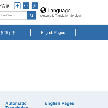
小
中
大
ズ変更
Language
(Automatic Translation Service)
参加する
English Pages
川プランクトン
県琵琶湖環境科
ーニュース び
報告書
会記録集・パン
ント情報
県生きものデー
なの外来生物調
なの調査
on
y
zation and
ties Overview
びわ湖みらい第42号_
びわ湖みらい第42号_
びわ湖みらい第43号_
びわ湖みらい第43号_
びわ湖セミナー
琵琶湖統合研究 研究
洞庭湖・びわ湖流域
センターの活動
県民データ
専門家データ
琵琶湖 生物分布マッ
Overview
Research List
List of Publications
Overview of Lake
Environmental
Access and Contact
果2026
究センターパン
みらい
ット
ンク
研究最前線
視点論点
研究最前線
視点論点
成果報告会
共同環境セミナー
プ
Biwa
information room
ット
Automatic
English Pages
Translation