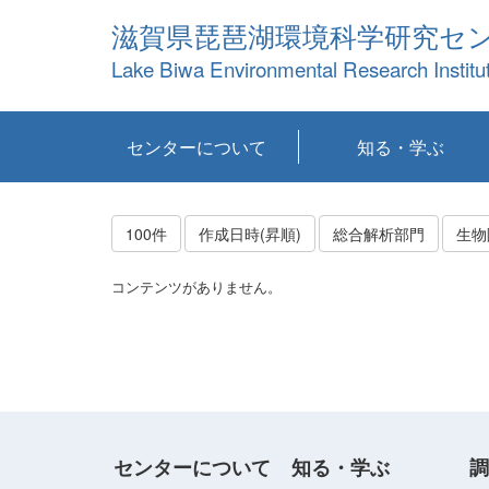
滋賀県琵琶湖環境科学研究セ
Lake Biwa Environmental Research Institu
センターについて
知る・学ぶ
センターの概要
目標および計画
共同研究など
環境情報室
不正行為防止への取
アクセス・お問い合
お知らせ
新着コンテンツ
センターの使命
沿革
組織と業務
研究担当職員紹介
設備紹介
研究一覧
公表論文等
琵琶湖の概要
滋賀の大気
研究・技術分科会
やってみよう！実
琵琶湖の全層循環そ
YouTubeコンテンツ
り組み
わせ
験！
の影響
100件
作成日時(昇順)
総合解析部門
生物
コンテンツがありません。
センターについて
知る・学ぶ
調