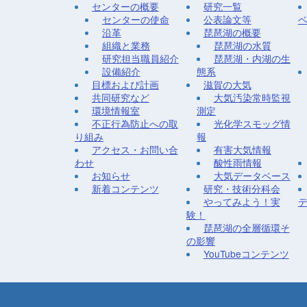
センターの概要
研究一覧
センターの使命
公表論文等
沿革
琵琶湖の概要
組織と業務
琵琶湖の水質
研究担当職員紹介
琵琶湖・内湖の生
設備紹介
態系
目標および計画
滋賀の大気
共同研究など
大気汚染常時監視
環境情報室
測定
不正行為防止への取
光化学スモッグ情
り組み
報
アクセス・お問い合
有害大気情報
わせ
酸性雨情報
お知らせ
大気データベース
新着コンテンツ
研究・技術分科会
やってみよう！実
験！
琵琶湖の全層循環そ
の影響
YouTubeコンテンツ