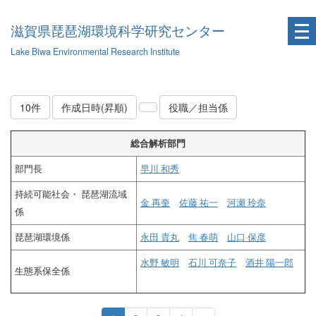
滋賀県琵琶湖環境科学研究センター
Lake Biwa Environmental Research Institute
10件
作成日時(昇順)
役職／担当係
総合解析部門
部門長
早川 和秀
持続可能社会・ 琵琶湖流域
金 再奎
佐藤 祐一
河瀬 玲奈
係
琵琶湖環境係
永田 貴丸
焦 春萌
山口 保彦
水野 敏明
石川 可奈子
酒井 陽一郎
生態系保全係