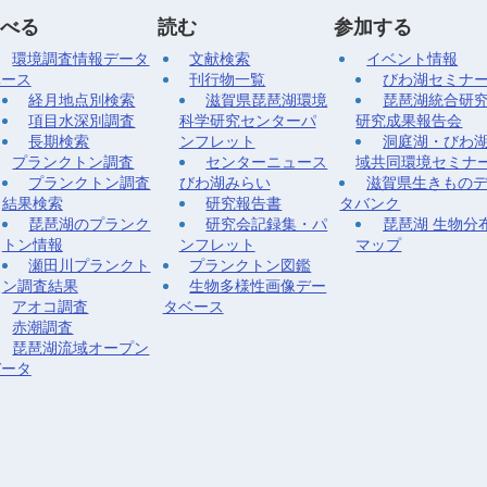
べる
読む
参加する
環境調査情報データ
文献検索
イベント情報
ベース
刊行物一覧
びわ湖セミナ
経月地点別検索
滋賀県琵琶湖環境
琵琶湖統合研
項目水深別調査
科学研究センターパ
研究成果報告会
長期検索
ンフレット
洞庭湖・びわ
プランクトン調査
センターニュース
域共同環境セミナ
プランクトン調査
びわ湖みらい
滋賀県生きもの
結果検索
研究報告書
タバンク
琵琶湖のプランク
研究会記録集・パ
琵琶湖 生物分
トン情報
ンフレット
マップ
瀬田川プランクト
プランクトン図鑑
ン調査結果
生物多様性画像デー
アオコ調査
タベース
赤潮調査
琵琶湖流域オープン
データ