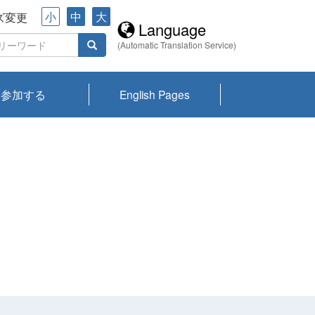
小
中
大
ズ変更
Language
(Automatic Translation Service)
参加する
English Pages
川プランクトン
県琵琶湖環境科
ーニュース び
報告書
会記録集・パン
ント情報
県生きものデー
なの外来生物調
なの調査
on
y
zation and
ties Overview
びわ湖みらい第42号_
びわ湖みらい第42号_
びわ湖みらい第43号_
びわ湖みらい第43号_
びわ湖セミナー
琵琶湖統合研究 研究
洞庭湖・びわ湖流域
センターの活動
県民データ
専門家データ
琵琶湖 生物分布マッ
Overview
Research List
List of Publications
Overview of Lake
Environmental
Access and Contact
果2026
究センターパン
みらい
ット
ンク
研究最前線
視点論点
研究最前線
視点論点
成果報告会
共同環境セミナー
プ
Biwa
information room
ット