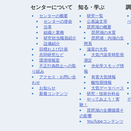
センターについて
知る・学ぶ
調
センターの概要
研究一覧
センターの使命
公表論文等
沿革
琵琶湖の概要
組織と業務
琵琶湖の水質
研究担当職員紹介
琵琶湖・内湖の生
設備紹介
態系
目標および計画
滋賀の大気
共同研究など
大気汚染常時監視
環境情報室
測定
不正行為防止への取
光化学スモッグ情
り組み
報
アクセス・お問い合
有害大気情報
わせ
酸性雨情報
お知らせ
大気データベース
新着コンテンツ
研究・技術分科会
やってみよう！実
験！
琵琶湖の全層循環そ
の影響
YouTubeコンテンツ