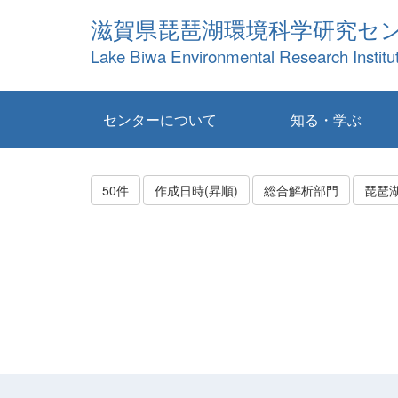
滋賀県琵琶湖環境科学研究セ
Lake Biwa Environmental Research Institu
センターについて
知る・学ぶ
センターの概要
目標および計画
共同研究など
環境情報室
不正行為防止への取
アクセス・お問い合
お知らせ
新着コンテンツ
センターの使命
沿革
組織と業務
研究担当職員紹介
設備紹介
研究一覧
公表論文等
琵琶湖の概要
滋賀の大気
研究・技術分科会
やってみよう！実
琵琶湖の全層循環そ
YouTubeコンテンツ
り組み
わせ
験！
の影響
50件
作成日時(昇順)
総合解析部門
琵琶