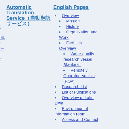
Automatic
English Pages
Translation
Overview
Service（自動翻訳
ー
Mission
サービス）
究
History
Organization and
湖流
Work
ー
Facilities
デー
Overview
Water quality
布
research vessel
Biwakaze
Remotely
Operated Vehicle
(ROV)
Research List
List of Publications
Overview of Lake
Biwa
Environmental
information room
Access and Contact