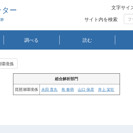
文字サイ
ンター
te
サイト内を検索
調べる
読む
琵琶湖の水質
琵琶湖・内湖の生態
大気汚染常時監視測
光化学スモッグ情報
有害大気情報
酸性雨情報
大気データベース
環境調査情報データ
プランクトン調査
アオコ調査
赤潮調査
琵琶湖流域オープン
大気汚染常時監視測
経月地点別検索
項目水深別調査
長期検索
プランクトン調査結
琵琶湖のプランクト
瀬田川プランクトン
琵琶湖流域オープン
琵琶湖流域オープン
琵琶湖流域オープン
琵琶湖流域オープン
琵琶湖流域オープン
琵琶湖流域オープン
文献検索
刊行物一覧
プランクトン図鑑
生物多様性画像デー
Water quality research
Remotely Operated
瀬田
滋賀
センタ
研究
研究
イベ
滋賀
みん
みん
Missi
Histor
Organi
Facili
系
定
ベース
データ
定結果等報告書
果検索
ン情報
調査結果
データ2020年度
データ2021年度
データ2022年度
データ2023年度
データ2024年度
データ2025年度
タベース
vessel Biwakaze
Vehicle (ROV)
調査結
学研
わ湖
フレ
タバ
査
Work
湖環境係
フレ
総合解析部門
琵琶湖環境係
永田 貴丸
焦 春萌
山口 保彦
井上 栄壮