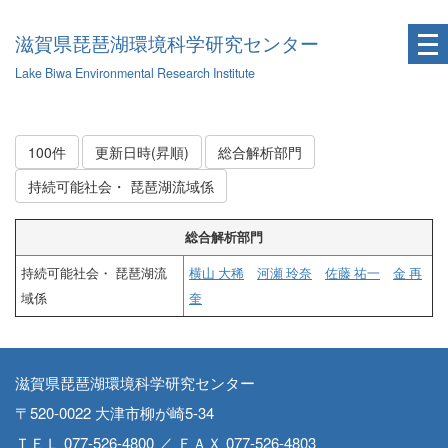
滋賀県琵琶湖環境科学研究センター
Lake Biwa Environmental Research Institute
100件
更新日時(昇順)
総合解析部門
持続可能社会・ 琵琶湖流域係
総合解析部門
持続可能社会・ 琵琶湖流
横山 大稀
河瀬 玲奈
佐藤 祐一
金 再
域係
奎
滋賀県琵琶湖環境科学研究センター
〒520-0022 大津市柳が崎5-34
ＴＥＬ 077-526-4800 ／ ＦＡＸ 077-526-4803