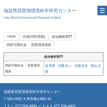
滋賀県琵琶湖環境科学研究センター
Lake Biwa Environmental Research Institute
100件
作成日時(昇順)
総合解析部門
持続可能社会・ 琵琶湖流域係
総合解析部門
持続可能社会・ 琵琶湖流
金 再奎
佐藤 祐一
河瀬 玲奈
横山 大
域係
稀
滋賀県琵琶湖環境科学研究センター
〒520-0022 大津市柳が崎5-34
ＴＥＬ 077-526-4800 ／ ＦＡＸ 077-526-4803