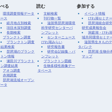
べる
読む
参加する
環境調査情報データ
文献検索
イベント情報
ベース
刊行物一覧
びわ湖セミナ
経月地点別検索
滋賀県琵琶湖環境
琵琶湖統合研
項目水深別調査
科学研究センターパ
研究成果報告会
長期検索
ンフレット
洞庭湖・びわ
プランクトン調査
センターニュース
域共同環境セミナ
プランクトン調査
びわ湖みらい
滋賀県生きもの
結果検索
研究報告書
タバンク
琵琶湖のプランク
研究会記録集・パ
琵琶湖 生物分
トン情報
ンフレット
マップ
瀬田川プランクト
プランクトン図鑑
ン調査結果
生物多様性画像デー
アオコ調査
タベース
赤潮調査
琵琶湖流域オープン
データ