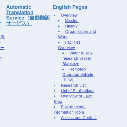
Automatic
English Pages
Translation
Overview
Service（自動翻訳
ー
Mission
サービス）
究
History
Organization and
湖流
Work
ー
Facilities
デー
Overview
Water quality
布
research vessel
Biwakaze
Remotely
Operated Vehicle
(ROV)
Research List
List of Publications
Overview of Lake
Biwa
Environmental
information room
Access and Contact