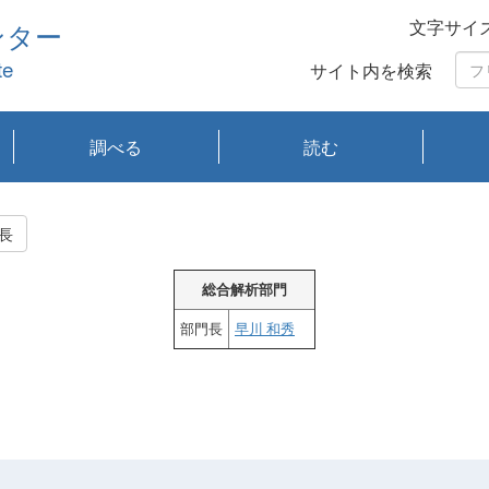
文字サイ
ンター
te
サイト内を検索
調べる
読む
琵琶湖の水質
琵琶湖・内湖の生態
大気汚染常時監視測
光化学スモッグ情報
有害大気情報
酸性雨情報
大気データベース
環境調査情報データ
プランクトン調査
アオコ調査
赤潮調査
琵琶湖流域オープン
大気汚染常時監視測
経月地点別検索
項目水深別調査
長期検索
プランクトン調査結
琵琶湖のプランクト
瀬田川プランクトン
琵琶湖流域オープン
琵琶湖流域オープン
琵琶湖流域オープン
琵琶湖流域オープン
琵琶湖流域オープン
琵琶湖流域オープン
文献検索
刊行物一覧
プランクトン図鑑
生物多様性画像デー
Water quality research
Remotely Operated
瀬田
滋賀
センタ
研究
研究
イベ
滋賀
みん
みん
Missi
Histor
Organi
Facili
系
定
ベース
データ
定結果等報告書
果検索
ン情報
調査結果
データ2020年度
データ2021年度
データ2022年度
データ2023年度
データ2024年度
データ2025年度
タベース
vessel Biwakaze
Vehicle (ROV)
調査結
学研
わ湖
フレ
タバ
査
Work
長
フレ
総合解析部門
部門長
早川 和秀