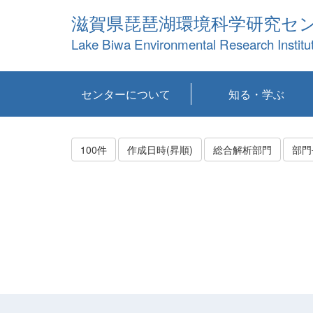
滋賀県琵琶湖環境科学研究セ
Lake Biwa Environmental Research Institu
センターについて
知る・学ぶ
センターの概要
目標および計画
共同研究など
環境情報室
不正行為防止への取
アクセス・お問い合
お知らせ
新着コンテンツ
センターの使命
沿革
組織と業務
研究担当職員紹介
設備紹介
研究一覧
公表論文等
琵琶湖の概要
滋賀の大気
研究・技術分科会
やってみよう！実
琵琶湖の全層循環そ
YouTubeコンテンツ
り組み
わせ
験！
の影響
100件
作成日時(昇順)
総合解析部門
部門