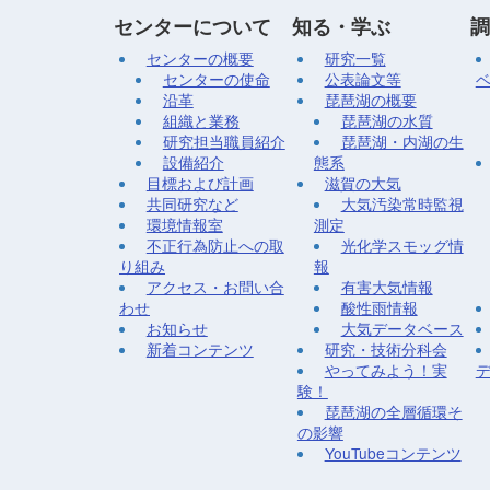
センターについて
知る・学ぶ
調
センターの概要
研究一覧
センターの使命
公表論文等
沿革
琵琶湖の概要
組織と業務
琵琶湖の水質
研究担当職員紹介
琵琶湖・内湖の生
設備紹介
態系
目標および計画
滋賀の大気
共同研究など
大気汚染常時監視
環境情報室
測定
不正行為防止への取
光化学スモッグ情
り組み
報
アクセス・お問い合
有害大気情報
わせ
酸性雨情報
お知らせ
大気データベース
新着コンテンツ
研究・技術分科会
やってみよう！実
験！
琵琶湖の全層循環そ
の影響
YouTubeコンテンツ