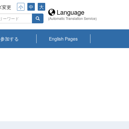
小
中
大
ズ変更
Language
(Automatic Translation Service)
参加する
English Pages
川プランクトン
県琵琶湖環境科
ーニュース び
報告書
会記録集・パン
ント情報
県生きものデー
なの外来生物調
なの調査
on
y
zation and
ties Overview
びわ湖みらい第42号_
びわ湖みらい第42号_
びわ湖みらい第43号_
びわ湖みらい第43号_
びわ湖セミナー
琵琶湖統合研究 研究
洞庭湖・びわ湖流域
センターの活動
県民データ
専門家データ
琵琶湖 生物分布マッ
Overview
Research List
List of Publications
Overview of Lake
Environmental
Access and Contact
果2026
究センターパン
みらい
ット
ンク
研究最前線
視点論点
研究最前線
視点論点
成果報告会
共同環境セミナー
プ
Biwa
information room
ット