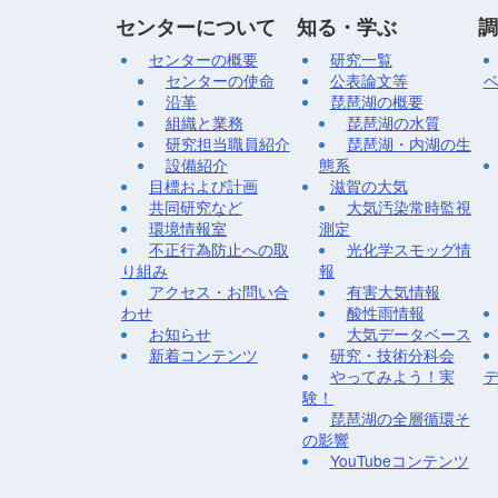
センターについて
知る・学ぶ
調
センターの概要
研究一覧
センターの使命
公表論文等
沿革
琵琶湖の概要
組織と業務
琵琶湖の水質
研究担当職員紹介
琵琶湖・内湖の生
設備紹介
態系
目標および計画
滋賀の大気
共同研究など
大気汚染常時監視
環境情報室
測定
不正行為防止への取
光化学スモッグ情
り組み
報
アクセス・お問い合
有害大気情報
わせ
酸性雨情報
お知らせ
大気データベース
新着コンテンツ
研究・技術分科会
やってみよう！実
験！
琵琶湖の全層循環そ
の影響
YouTubeコンテンツ