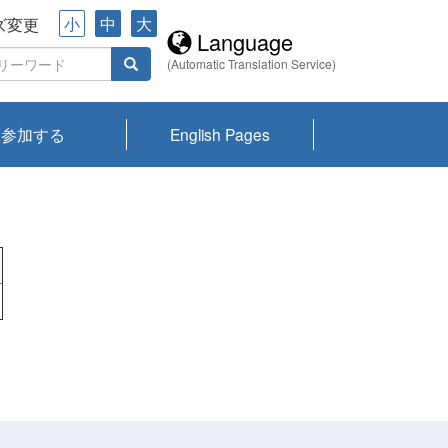
小
中
大
ズ変更
Language
(Automatic Translation Service)
参加する
English Pages
川プランクトン
県琵琶湖環境科
ーニュース び
報告書
会記録集・パン
ント情報
県生きものデー
なの外来生物調
なの調査
on
y
zation and
ties Overview
びわ湖みらい第42号_
びわ湖みらい第42号_
びわ湖みらい第43号_
びわ湖みらい第43号_
びわ湖セミナー
琵琶湖統合研究 研究
洞庭湖・びわ湖流域
センターの活動
県民データ
専門家データ
琵琶湖 生物分布マッ
Overview
Research List
List of Publications
Overview of Lake
Environmental
Access and Contact
果2026
究センターパン
みらい
ット
ンク
研究最前線
視点論点
研究最前線
視点論点
成果報告会
共同環境セミナー
プ
Biwa
information room
ット