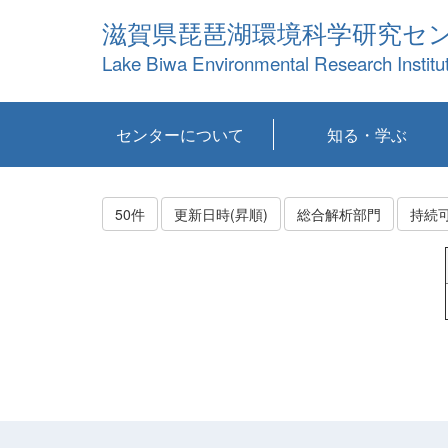
滋賀県琵琶湖環境科学研究セ
Lake Biwa Environmental Research Institu
センターについて
知る・学ぶ
センターの概要
目標および計画
共同研究など
環境情報室
不正行為防止への取
アクセス・お問い合
お知らせ
新着コンテンツ
センターの使命
沿革
組織と業務
研究担当職員紹介
設備紹介
研究一覧
公表論文等
琵琶湖の概要
滋賀の大気
研究・技術分科会
やってみよう！実
琵琶湖の全層循環そ
YouTubeコンテンツ
り組み
わせ
験！
の影響
50件
更新日時(昇順)
総合解析部門