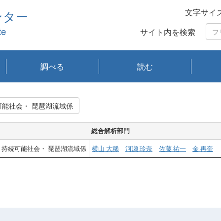
文字サイ
ンター
te
サイト内を検索
調べる
読む
琵琶湖の水質
琵琶湖・内湖の生態
大気汚染常時監視測
光化学スモッグ情報
有害大気情報
酸性雨情報
大気データベース
環境調査情報データ
プランクトン調査
アオコ調査
赤潮調査
琵琶湖流域オープン
大気汚染常時監視測
経月地点別検索
項目水深別調査
長期検索
プランクトン調査結
琵琶湖のプランクト
瀬田川プランクトン
琵琶湖流域オープン
琵琶湖流域オープン
琵琶湖流域オープン
琵琶湖流域オープン
琵琶湖流域オープン
琵琶湖流域オープン
文献検索
刊行物一覧
プランクトン図鑑
生物多様性画像デー
Water quality research
Remotely Operated
瀬田
滋賀
センタ
研究
研究
イベ
滋賀
みん
みん
Missi
Histor
Organi
Facili
系
定
ベース
データ
定結果等報告書
果検索
ン情報
調査結果
データ2020年度
データ2021年度
データ2022年度
データ2023年度
データ2024年度
データ2025年度
タベース
vessel Biwakaze
Vehicle (ROV)
調査結
学研
わ湖
フレ
タバ
査
Work
持続可能社会・ 琵琶湖流域係
フレ
総合解析部門
持続可能社会・ 琵琶湖流域係
横山 大稀
河瀬 玲奈
佐藤 祐一
金 再奎