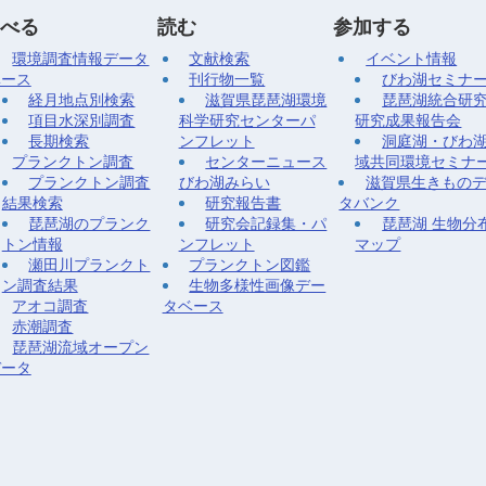
べる
読む
参加する
環境調査情報データ
文献検索
イベント情報
ベース
刊行物一覧
びわ湖セミナ
経月地点別検索
滋賀県琵琶湖環境
琵琶湖統合研
項目水深別調査
科学研究センターパ
研究成果報告会
長期検索
ンフレット
洞庭湖・びわ
プランクトン調査
センターニュース
域共同環境セミナ
プランクトン調査
びわ湖みらい
滋賀県生きもの
結果検索
研究報告書
タバンク
琵琶湖のプランク
研究会記録集・パ
琵琶湖 生物分
トン情報
ンフレット
マップ
瀬田川プランクト
プランクトン図鑑
ン調査結果
生物多様性画像デー
アオコ調査
タベース
赤潮調査
琵琶湖流域オープン
データ