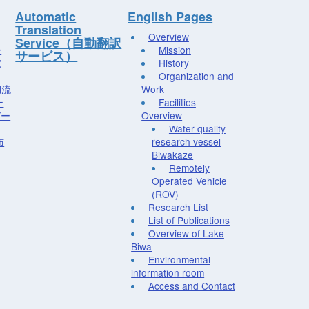
Automatic
English Pages
Translation
Overview
Service（自動翻訳
ー
Mission
サービス）
究
History
Organization and
湖流
Work
ー
Facilities
デー
Overview
Water quality
布
research vessel
Biwakaze
Remotely
Operated Vehicle
(ROV)
Research List
List of Publications
Overview of Lake
Biwa
Environmental
information room
Access and Contact