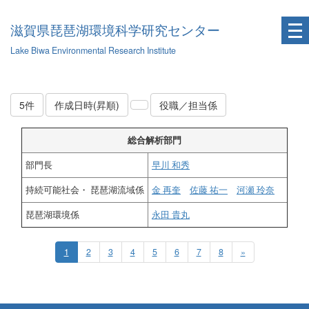
滋賀県琵琶湖環境科学研究センター
Lake Biwa Environmental Research Institute
5件
作成日時(昇順)
役職／担当係
総合解析部門
部門長
早川 和秀
持続可能社会・ 琵琶湖流域係
金 再奎
佐藤 祐一
河瀬 玲奈
琵琶湖環境係
永田 貴丸
1
2
3
4
5
6
7
8
»