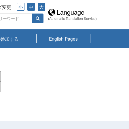
小
中
大
ズ変更
Language
(Automatic Translation Service)
参加する
English Pages
川プランクトン
県琵琶湖環境科
ーニュース び
報告書
会記録集・パン
ント情報
県生きものデー
なの外来生物調
なの調査
on
y
zation and
ties Overview
びわ湖みらい第42号_
びわ湖みらい第42号_
びわ湖みらい第43号_
びわ湖みらい第43号_
びわ湖セミナー
琵琶湖統合研究 研究
洞庭湖・びわ湖流域
センターの活動
県民データ
専門家データ
琵琶湖 生物分布マッ
Overview
Research List
List of Publications
Overview of Lake
Environmental
Access and Contact
果2026
究センターパン
みらい
ット
ンク
研究最前線
視点論点
研究最前線
視点論点
成果報告会
共同環境セミナー
プ
Biwa
information room
ット