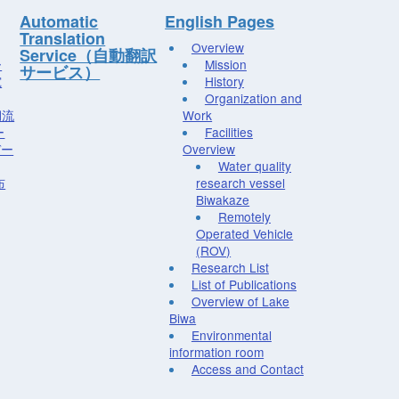
Automatic
English Pages
Translation
Overview
Service（自動翻訳
ー
Mission
サービス）
究
History
Organization and
湖流
Work
ー
Facilities
デー
Overview
Water quality
布
research vessel
Biwakaze
Remotely
Operated Vehicle
(ROV)
Research List
List of Publications
Overview of Lake
Biwa
Environmental
information room
Access and Contact