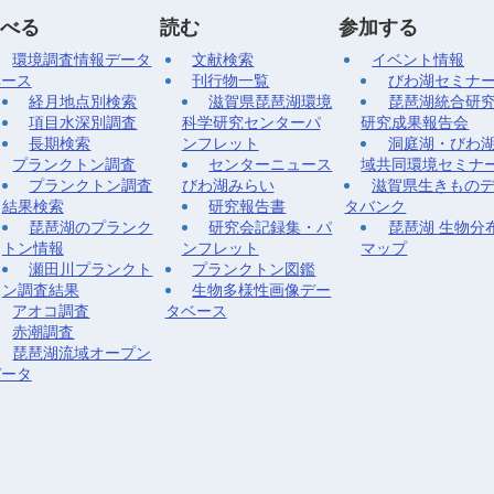
べる
読む
参加する
環境調査情報データ
文献検索
イベント情報
ベース
刊行物一覧
びわ湖セミナ
経月地点別検索
滋賀県琵琶湖環境
琵琶湖統合研
項目水深別調査
科学研究センターパ
研究成果報告会
長期検索
ンフレット
洞庭湖・びわ
プランクトン調査
センターニュース
域共同環境セミナ
プランクトン調査
びわ湖みらい
滋賀県生きもの
結果検索
研究報告書
タバンク
琵琶湖のプランク
研究会記録集・パ
琵琶湖 生物分
トン情報
ンフレット
マップ
瀬田川プランクト
プランクトン図鑑
ン調査結果
生物多様性画像デー
アオコ調査
タベース
赤潮調査
琵琶湖流域オープン
データ