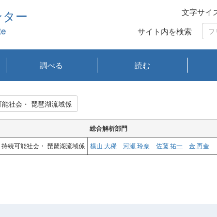
文字サイ
ンター
te
サイト内を検索
調べる
読む
琵琶湖の水質
琵琶湖・内湖の生態
大気汚染常時監視測
光化学スモッグ情報
有害大気情報
酸性雨情報
大気データベース
環境調査情報データ
プランクトン調査
アオコ調査
赤潮調査
琵琶湖流域オープン
大気汚染常時監視測
経月地点別検索
項目水深別調査
長期検索
プランクトン調査結
琵琶湖のプランクト
瀬田川プランクトン
琵琶湖流域オープン
琵琶湖流域オープン
琵琶湖流域オープン
琵琶湖流域オープン
琵琶湖流域オープン
琵琶湖流域オープン
文献検索
刊行物一覧
プランクトン図鑑
生物多様性画像デー
Water quality research
Remotely Operated
瀬田
滋賀
センタ
研究
研究
イベ
滋賀
みん
みん
Missi
Histor
Organi
Facili
系
定
ベース
データ
定結果等報告書
果検索
ン情報
調査結果
データ2020年度
データ2021年度
データ2022年度
データ2023年度
データ2024年度
データ2025年度
タベース
vessel Biwakaze
Vehicle (ROV)
調査結
学研
わ湖
フレ
タバ
査
Work
持続可能社会・ 琵琶湖流域係
フレ
総合解析部門
持続可能社会・ 琵琶湖流域係
横山 大稀
河瀬 玲奈
佐藤 祐一
金 再奎