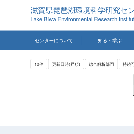
滋賀県琵琶湖環境科学研究セ
Lake Biwa Environmental Research Institu
センターについて
知る・学ぶ
センターの概要
目標および計画
共同研究など
環境情報室
不正行為防止への取
アクセス・お問い合
お知らせ
新着コンテンツ
センターの使命
沿革
組織と業務
研究担当職員紹介
設備紹介
研究一覧
公表論文等
琵琶湖の概要
滋賀の大気
研究・技術分科会
やってみよう！実
琵琶湖の全層循環そ
YouTubeコンテンツ
り組み
わせ
験！
の影響
10件
更新日時(昇順)
総合解析部門