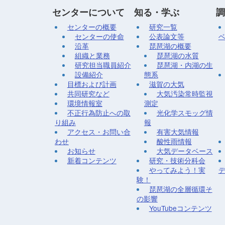
センターについて
知る・学ぶ
調
センターの概要
研究一覧
センターの使命
公表論文等
沿革
琵琶湖の概要
組織と業務
琵琶湖の水質
研究担当職員紹介
琵琶湖・内湖の生
設備紹介
態系
目標および計画
滋賀の大気
共同研究など
大気汚染常時監視
環境情報室
測定
不正行為防止への取
光化学スモッグ情
り組み
報
アクセス・お問い合
有害大気情報
わせ
酸性雨情報
お知らせ
大気データベース
新着コンテンツ
研究・技術分科会
やってみよう！実
験！
琵琶湖の全層循環そ
の影響
YouTubeコンテンツ