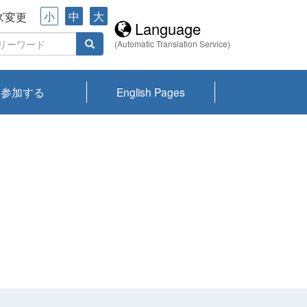
小
中
大
ズ変更
Language
(Automatic Translation Service)
参加する
English Pages
川プランクトン
県琵琶湖環境科
ーニュース び
報告書
会記録集・パン
ント情報
県生きものデー
なの外来生物調
なの調査
on
y
zation and
ties Overview
びわ湖みらい第42号_
びわ湖みらい第42号_
びわ湖みらい第43号_
びわ湖みらい第43号_
びわ湖セミナー
琵琶湖統合研究 研究
洞庭湖・びわ湖流域
センターの活動
県民データ
専門家データ
琵琶湖 生物分布マッ
Overview
Research List
List of Publications
Overview of Lake
Environmental
Access and Contact
果2026
究センターパン
みらい
ット
ンク
研究最前線
視点論点
研究最前線
視点論点
成果報告会
共同環境セミナー
プ
Biwa
information room
ット