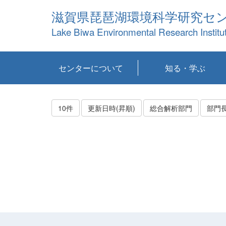
滋賀県琵琶湖環境科学研究セ
Lake Biwa Environmental Research Institu
センターについて
知る・学ぶ
センターの概要
目標および計画
共同研究など
環境情報室
不正行為防止への取
アクセス・お問い合
お知らせ
新着コンテンツ
センターの使命
沿革
組織と業務
研究担当職員紹介
設備紹介
研究一覧
公表論文等
琵琶湖の概要
滋賀の大気
研究・技術分科会
やってみよう！実
琵琶湖の全層循環そ
YouTubeコンテンツ
り組み
わせ
験！
の影響
10件
更新日時(昇順)
総合解析部門
部門