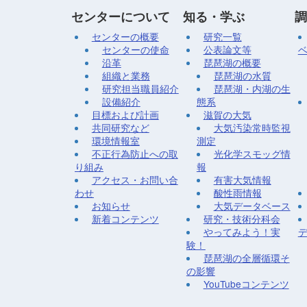
センターについて
知る・学ぶ
調
センターの概要
研究一覧
センターの使命
公表論文等
沿革
琵琶湖の概要
組織と業務
琵琶湖の水質
研究担当職員紹介
琵琶湖・内湖の生
設備紹介
態系
目標および計画
滋賀の大気
共同研究など
大気汚染常時監視
環境情報室
測定
不正行為防止への取
光化学スモッグ情
り組み
報
アクセス・お問い合
有害大気情報
わせ
酸性雨情報
お知らせ
大気データベース
新着コンテンツ
研究・技術分科会
やってみよう！実
験！
琵琶湖の全層循環そ
の影響
YouTubeコンテンツ