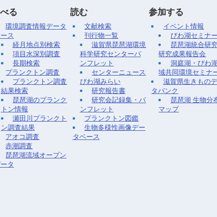
べる
読む
参加する
環境調査情報データ
文献検索
イベント情報
ベース
刊行物一覧
びわ湖セミナ
経月地点別検索
滋賀県琵琶湖環境
琵琶湖統合研
項目水深別調査
科学研究センターパ
研究成果報告会
長期検索
ンフレット
洞庭湖・びわ
プランクトン調査
センターニュース
域共同環境セミナ
プランクトン調査
びわ湖みらい
滋賀県生きもの
結果検索
研究報告書
タバンク
琵琶湖のプランク
研究会記録集・パ
琵琶湖 生物分
トン情報
ンフレット
マップ
瀬田川プランクト
プランクトン図鑑
ン調査結果
生物多様性画像デー
アオコ調査
タベース
赤潮調査
琵琶湖流域オープン
データ