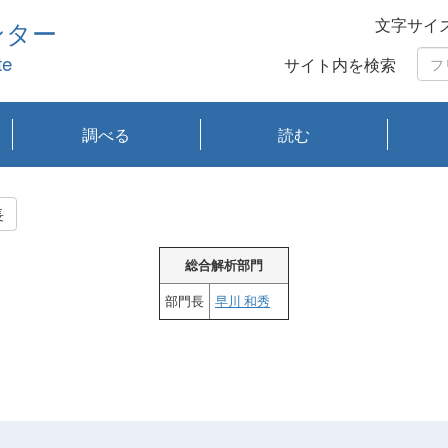
文字サイ
ンター
te
サイト内を検索
調べる
読む
琵琶湖の水質
琵琶湖・内湖の生態
大気汚染常時監視測
光化学スモッグ情報
有害大気情報
酸性雨情報
大気データベース
環境調査情報データ
プランクトン調査
アオコ調査
赤潮調査
琵琶湖流域オープン
大気汚染常時監視測
経月地点別検索
項目水深別調査
長期検索
プランクトン調査結
琵琶湖のプランクト
瀬田川プランクトン
琵琶湖流域オープン
琵琶湖流域オープン
琵琶湖流域オープン
琵琶湖流域オープン
琵琶湖流域オープン
琵琶湖流域オープン
文献検索
刊行物一覧
プランクトン図鑑
生物多様性画像デー
Water quality research
Remotely Operated
瀬田
滋賀
センタ
研究
研究
イベ
滋賀
みん
みん
Missi
Histor
Organi
Facili
系
定
ベース
データ
定結果等報告書
果検索
ン情報
調査結果
データ2020年度
データ2021年度
データ2022年度
データ2023年度
データ2024年度
データ2025年度
タベース
vessel Biwakaze
Vehicle (ROV)
調査結
学研
わ湖
フレ
タバ
査
Work
長
フレ
総合解析部門
部門長
早川 和秀