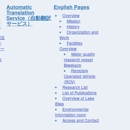
Automatic
English Pages
Translation
Overview
Service（自動翻訳
ー
Mission
サービス）
究
History
Organization and
湖流
Work
ー
Facilities
デー
Overview
Water quality
布
research vessel
Biwakaze
Remotely
Operated Vehicle
(ROV)
Research List
List of Publications
Overview of Lake
Biwa
Environmental
information room
Access and Contact