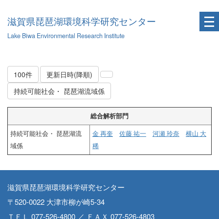
滋賀県琵琶湖環境科学研究センター
Lake Biwa Environmental Research Institute
100件
更新日時(降順)
持続可能社会・ 琵琶湖流域係
総合解析部門
持続可能社会・ 琵琶湖流
金 再奎
佐藤 祐一
河瀬 玲奈
横山 大
域係
稀
滋賀県琵琶湖環境科学研究センター
〒520-0022 大津市柳が崎5-34
ＴＥＬ 077-526-4800 ／ ＦＡＸ 077-526-4803