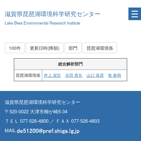
滋賀県琵琶湖環境科学研究センター
Lake Biwa Environmental Research Institute
100件
更新日時(降順)
部門
琵琶湖環境係
総合解析部門
琵琶湖環境係
井上 栄壮
永田 貴丸
山口 保彦
焦 春萌
滋賀県琵琶湖環境科学研究センター
〒520-0022 大津市柳が崎5-34
ＴＥＬ 077-526-4800 ／ ＦＡＸ 077-526-4803
MAIL