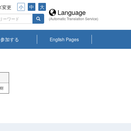
小
中
大
ズ変更
Language
(Automatic Translation Service)
参加する
English Pages
川プランクトン
県琵琶湖環境科
ーニュース び
報告書
会記録集・パン
ント情報
県生きものデー
なの外来生物調
なの調査
on
y
zation and
ties Overview
びわ湖みらい第42号_
びわ湖みらい第42号_
びわ湖みらい第43号_
びわ湖みらい第43号_
びわ湖セミナー
琵琶湖統合研究 研究
洞庭湖・びわ湖流域
センターの活動
県民データ
専門家データ
琵琶湖 生物分布マッ
Overview
Research List
List of Publications
Overview of Lake
Environmental
Access and Contact
果2026
究センターパン
みらい
ット
ンク
研究最前線
視点論点
研究最前線
視点論点
成果報告会
共同環境セミナー
プ
Biwa
information room
ット
春樹