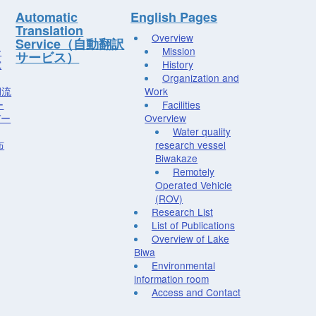
Automatic
English Pages
Translation
Overview
Service（自動翻訳
ー
Mission
サービス）
究
History
Organization and
湖流
Work
ー
Facilities
デー
Overview
Water quality
布
research vessel
Biwakaze
Remotely
Operated Vehicle
(ROV)
Research List
List of Publications
Overview of Lake
Biwa
Environmental
information room
Access and Contact