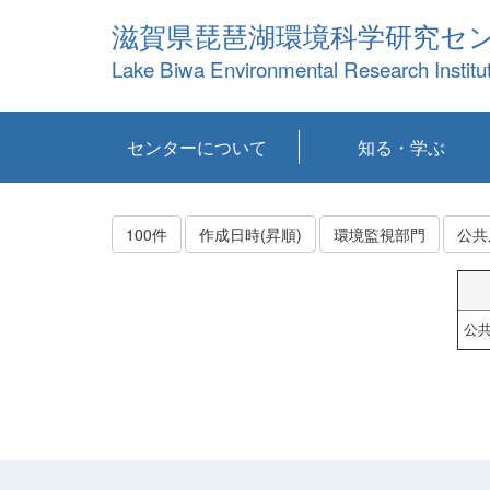
滋賀県琵琶湖環境科学研究セ
Lake Biwa Environmental Research Institu
センターについて
知る・学ぶ
センターの概要
目標および計画
共同研究など
環境情報室
不正行為防止への取
アクセス・お問い合
お知らせ
新着コンテンツ
センターの使命
沿革
組織と業務
研究担当職員紹介
設備紹介
研究一覧
公表論文等
琵琶湖の概要
滋賀の大気
研究・技術分科会
やってみよう！実
琵琶湖の全層循環そ
YouTubeコンテンツ
り組み
わせ
験！
の影響
100件
作成日時(昇順)
環境監視部門
公共
公