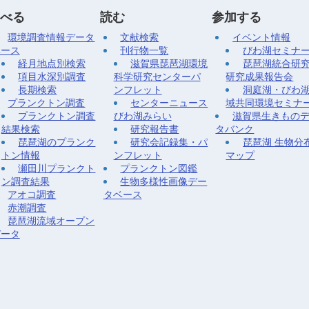
べる
読む
参加する
環境調査情報データ
文献検索
イベント情報
ベース
刊行物一覧
びわ湖セミナ
経月地点別検索
滋賀県琵琶湖環境
琵琶湖統合研
項目水深別調査
科学研究センターパ
研究成果報告会
長期検索
ンフレット
洞庭湖・びわ
プランクトン調査
センターニュース
域共同環境セミナ
プランクトン調査
びわ湖みらい
滋賀県生きもの
結果検索
研究報告書
タバンク
琵琶湖のプランク
研究会記録集・パ
琵琶湖 生物分
トン情報
ンフレット
マップ
瀬田川プランクト
プランクトン図鑑
ン調査結果
生物多様性画像デー
アオコ調査
タベース
赤潮調査
琵琶湖流域オープン
データ