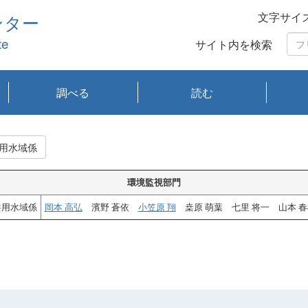
文字サイ
ンター
te
サイト内を検索
調べる
読む
琵琶湖の水質
琵琶湖・内湖の生態
大気汚染常時監視測
光化学スモッグ情報
有害大気情報
酸性雨情報
大気データベース
環境調査情報データ
プランクトン調査
アオコ調査
赤潮調査
琵琶湖流域オープン
大気汚染常時監視測
経月地点別検索
項目水深別調査
長期検索
プランクトン調査結
琵琶湖のプランクト
瀬田川プランクトン
琵琶湖流域オープン
琵琶湖流域オープン
琵琶湖流域オープン
琵琶湖流域オープン
琵琶湖流域オープン
琵琶湖流域オープン
文献検索
刊行物一覧
プランクトン図鑑
生物多様性画像デー
Water quality research
Remotely Operated
瀬田
滋賀
センタ
研究
研究
イベ
滋賀
みん
みん
Missi
Histor
Organi
Facili
系
定
ベース
データ
定結果等報告書
果検索
ン情報
調査結果
データ2020年度
データ2021年度
データ2022年度
データ2023年度
データ2024年度
データ2025年度
タベース
vessel Biwakaze
Vehicle (ROV)
調査結
学研
わ湖
フレ
タバ
査
Work
用水域係
フレ
環境監視部門
共用水域係
岡本 高弘
濱野 蒼依
小笠原 翔
桒原 萌葉 七里 将一 山本 