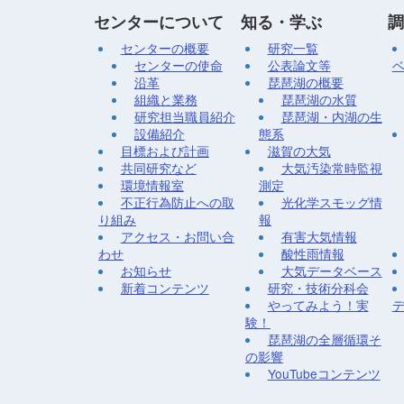
センターについて
知る・学ぶ
調
センターの概要
研究一覧
センターの使命
公表論文等
沿革
琵琶湖の概要
組織と業務
琵琶湖の水質
研究担当職員紹介
琵琶湖・内湖の生
設備紹介
態系
目標および計画
滋賀の大気
共同研究など
大気汚染常時監視
環境情報室
測定
不正行為防止への取
光化学スモッグ情
り組み
報
アクセス・お問い合
有害大気情報
わせ
酸性雨情報
お知らせ
大気データベース
新着コンテンツ
研究・技術分科会
やってみよう！実
験！
琵琶湖の全層循環そ
の影響
YouTubeコンテンツ