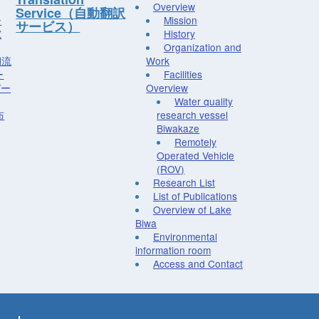
Overview
Service（自動翻訳
ー
Mission
サービス）
究
History
Organization and
湖流
Work
ー
Facilities
デー
Overview
Water quality
布
research vessel
Biwakaze
Remotely
Operated Vehicle
(ROV)
Research List
List of Publications
Overview of Lake
Biwa
Environmental
information room
Access and Contact