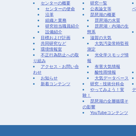
センターの概要
研究一覧
センターの使命
公表論文等
沿革
琵琶湖の概要
組織と業務
琵琶湖の水質
研究担当職員紹介
琵琶湖・内湖の生
設備紹介
態系
目標および計画
滋賀の大気
共同研究など
大気汚染常時監視
環境情報室
測定
不正行為防止への取
光化学スモッグ情
り組み
報
アクセス・お問い合
有害大気情報
わせ
酸性雨情報
お知らせ
大気データベース
新着コンテンツ
研究・技術分科会
やってみよう！実
験！
琵琶湖の全層循環そ
の影響
YouTubeコンテンツ