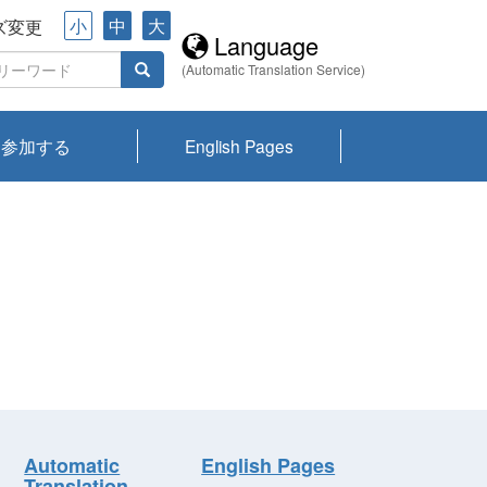
小
中
大
ズ変更
Language
(Automatic Translation Service)
参加する
English Pages
川プランクトン
県琵琶湖環境科
ーニュース び
報告書
会記録集・パン
ント情報
県生きものデー
なの外来生物調
なの調査
on
y
zation and
ties Overview
びわ湖みらい第42号_
びわ湖みらい第42号_
びわ湖みらい第43号_
びわ湖みらい第43号_
びわ湖セミナー
琵琶湖統合研究 研究
洞庭湖・びわ湖流域
センターの活動
県民データ
専門家データ
琵琶湖 生物分布マッ
Overview
Research List
List of Publications
Overview of Lake
Environmental
Access and Contact
果2026
究センターパン
みらい
ット
ンク
研究最前線
視点論点
研究最前線
視点論点
成果報告会
共同環境セミナー
プ
Biwa
information room
ット
Automatic
English Pages
Translation