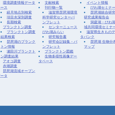
環境調査情報データ
文献検索
イベント情報
ベース
刊行物一覧
びわ湖セミナ
経月地点別検索
滋賀県琵琶湖環境
琵琶湖統合研
項目水深別調査
科学研究センターパ
研究成果報告会
長期検索
ンフレット
洞庭湖・びわ
プランクトン調査
センターニュース
域共同環境セミナ
プランクトン調査
びわ湖みらい
滋賀県生きもの
結果検索
研究報告書
タバンク
琵琶湖のプランク
研究会記録集・パ
琵琶湖 生物分
トン情報
ンフレット
マップ
瀬田川プランクト
プランクトン図鑑
ン調査結果
生物多様性画像デー
アオコ調査
タベース
赤潮調査
琵琶湖流域オープン
データ