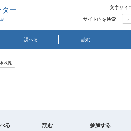
文字サイ
ンター
te
サイト内を検索
調べる
読む
琵琶湖の水質
琵琶湖・内湖の生態
大気汚染常時監視測
光化学スモッグ情報
有害大気情報
酸性雨情報
大気データベース
環境調査情報データ
プランクトン調査
アオコ調査
赤潮調査
琵琶湖流域オープン
大気汚染常時監視測
経月地点別検索
項目水深別調査
長期検索
プランクトン調査結
琵琶湖のプランクト
瀬田川プランクトン
琵琶湖流域オープン
琵琶湖流域オープン
琵琶湖流域オープン
琵琶湖流域オープン
琵琶湖流域オープン
琵琶湖流域オープン
文献検索
刊行物一覧
プランクトン図鑑
生物多様性画像デー
Water quality research
Remotely Operated
瀬田
滋賀
センタ
研究
研究
イベ
滋賀
みん
みん
Missi
Histor
Organi
Facili
系
定
ベース
データ
定結果等報告書
果検索
ン情報
調査結果
データ2020年度
データ2021年度
データ2022年度
データ2023年度
データ2024年度
データ2025年度
タベース
vessel Biwakaze
Vehicle (ROV)
調査結
学研
わ湖
フレ
タバ
査
Work
水域係
フレ
べる
読む
参加する