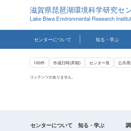
滋賀県琵琶湖環境科学研究セ
Lake Biwa Environmental Research Institu
センターについて
知る・学ぶ
センターの概要
目標および計画
共同研究など
環境情報室
不正行為防止への取
アクセス・お問い合
お知らせ
新着コンテンツ
センターの使命
沿革
組織と業務
研究担当職員紹介
設備紹介
研究一覧
公表論文等
琵琶湖の概要
滋賀の大気
研究・技術分科会
やってみよう！実
琵琶湖の全層循環そ
YouTubeコンテンツ
り組み
わせ
験！
の影響
100件
作成日時(昇順)
センター長
公共用
コンテンツがありません。
センターについて
知る・学ぶ
調