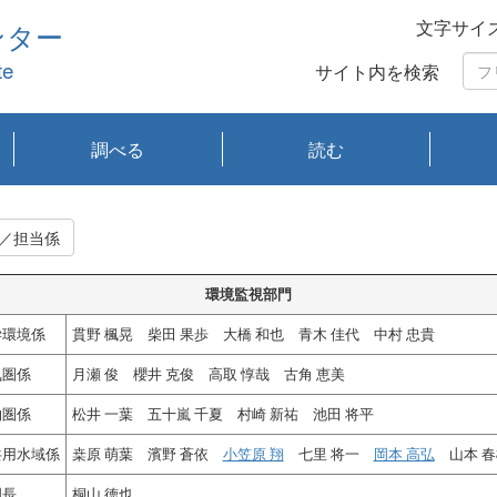
文字サイ
ンター
te
サイト内を検索
調べる
読む
琵琶湖の水質
琵琶湖・内湖の生態
大気汚染常時監視測
光化学スモッグ情報
有害大気情報
酸性雨情報
大気データベース
環境調査情報データ
プランクトン調査
アオコ調査
赤潮調査
琵琶湖流域オープン
大気汚染常時監視測
経月地点別検索
項目水深別調査
長期検索
プランクトン調査結
琵琶湖のプランクト
瀬田川プランクトン
琵琶湖流域オープン
琵琶湖流域オープン
琵琶湖流域オープン
琵琶湖流域オープン
琵琶湖流域オープン
琵琶湖流域オープン
文献検索
刊行物一覧
プランクトン図鑑
生物多様性画像デー
Water quality research
Remotely Operated
瀬田
滋賀
センタ
研究
研究
イベ
滋賀
みん
みん
Missi
Histor
Organi
Facili
系
定
ベース
データ
定結果等報告書
果検索
ン情報
調査結果
データ2020年度
データ2021年度
データ2022年度
データ2023年度
データ2024年度
データ2025年度
タベース
vessel Biwakaze
Vehicle (ROV)
調査結
学研
わ湖
フレ
タバ
査
Work
／担当係
フレ
環境監視部門
学環境係
貫野 楓晃 柴田 果歩 大橋 和也 青木 佳代 中村 忠貴
気圏係
月瀬 俊 櫻井 克俊 高取 惇哉 古角 恵美
物圏係
松井 一葉 五十嵐 千夏 村崎 新祐 池田 将平
共用水域係
桒原 萌葉 濱野 蒼依
小笠原 翔
七里 将一
岡本 高弘
山本 
門長
桐山 徳也