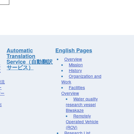
Automatic
English Pages
Translation
Overview
Service（自動翻訳
ー
Mission
サービス）
究
History
Organization and
湖流
Work
ー
Facilities
デー
Overview
Water quality
布
research vessel
Biwakaze
Remotely
Operated Vehicle
(ROV)
Research List