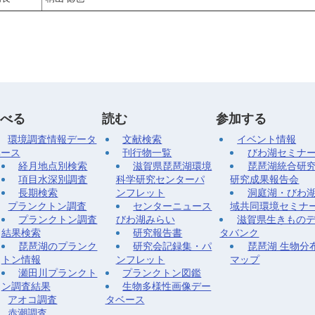
べる
読む
参加する
環境調査情報データ
文献検索
イベント情報
ベース
刊行物一覧
びわ湖セミナ
経月地点別検索
滋賀県琵琶湖環境
琵琶湖統合研
項目水深別調査
科学研究センターパ
研究成果報告会
長期検索
ンフレット
洞庭湖・びわ
プランクトン調査
センターニュース
域共同環境セミナ
プランクトン調査
びわ湖みらい
滋賀県生きもの
結果検索
研究報告書
タバンク
琵琶湖のプランク
研究会記録集・パ
琵琶湖 生物分
トン情報
ンフレット
マップ
瀬田川プランクト
プランクトン図鑑
ン調査結果
生物多様性画像デー
アオコ調査
タベース
赤潮調査