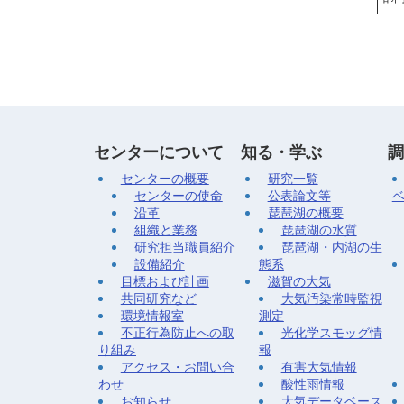
センターについて
知る・学ぶ
調
センターの概要
研究一覧
センターの使命
公表論文等
沿革
琵琶湖の概要
組織と業務
琵琶湖の水質
研究担当職員紹介
琵琶湖・内湖の生
設備紹介
態系
目標および計画
滋賀の大気
共同研究など
大気汚染常時監視
環境情報室
測定
不正行為防止への取
光化学スモッグ情
り組み
報
アクセス・お問い合
有害大気情報
わせ
酸性雨情報
お知らせ
大気データベース