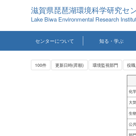
滋賀県琵琶湖環境科学研究セ
Lake Biwa Environmental Research Institu
センターについて
知る・学ぶ
センターの概要
目標および計画
共同研究など
環境情報室
不正行為防止への取
アクセス・お問い合
お知らせ
新着コンテンツ
センターの使命
沿革
組織と業務
研究担当職員紹介
設備紹介
研究一覧
公表論文等
琵琶湖の概要
滋賀の大気
研究・技術分科会
やってみよう！実
琵琶湖の全層循環そ
YouTubeコンテンツ
り組み
わせ
験！
の影響
100件
更新日時(昇順)
環境監視部門
役職
化
大
生
公
部