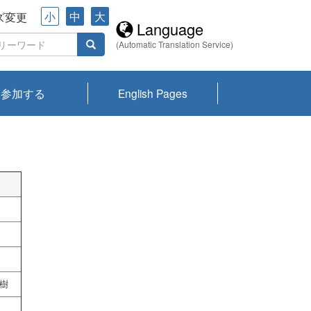
小
中
大
ズ変更
Language
(Automatic Translation Service)
参加する
English Pages
川プランクトン
県琵琶湖環境科
ーニュース び
報告書
会記録集・パン
ント情報
県生きものデー
なの外来生物調
なの調査
on
y
zation and
ties Overview
びわ湖みらい第42号_
びわ湖みらい第42号_
びわ湖みらい第43号_
びわ湖みらい第43号_
びわ湖セミナー
琵琶湖統合研究 研究
洞庭湖・びわ湖流域
センターの活動
県民データ
専門家データ
琵琶湖 生物分布マッ
Overview
Research List
List of Publications
Overview of Lake
Environmental
Access and Contact
果2026
究センターパン
みらい
ット
ンク
研究最前線
視点論点
研究最前線
視点論点
成果報告会
共同環境セミナー
プ
Biwa
information room
ット
春樹