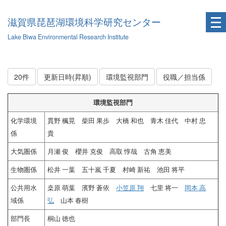
滋賀県琵琶湖環境科学研究センター
Lake Biwa Environmental Research Institute
20件
更新日時(昇順)
環境監視部門
役職／担当係
環境監視部門
化学環境
貫野 楓晃 柴田 果歩 大橋 和也 青木 佳代 中村 忠
係
貴
大気圏係
月瀬 俊 櫻井 克俊 高取 惇哉 古角 恵美
生物圏係
松井 一葉 五十嵐 千夏 村崎 新祐 池田 将平
公共用水
桒原 萌葉 濱野 蒼依
小笠原 翔
七里 将一
岡本 高
域係
弘
山本 春樹
部門長
桐山 徳也