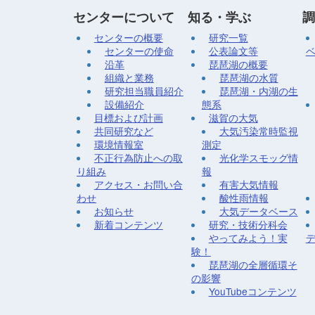
センターについて
知る・学ぶ
調
センターの概要
研究一覧
センターの使命
公表論文等
沿革
琵琶湖の概要
組織と業務
琵琶湖の水質
研究担当職員紹介
琵琶湖・内湖の生
設備紹介
態系
目標および計画
滋賀の大気
共同研究など
大気汚染常時監視
環境情報室
測定
不正行為防止への取
光化学スモッグ情
り組み
報
アクセス・お問い合
有害大気情報
わせ
酸性雨情報
お知らせ
大気データベース
新着コンテンツ
研究・技術分科会
やってみよう！実
験！
琵琶湖の全層循環そ
の影響
YouTubeコンテンツ