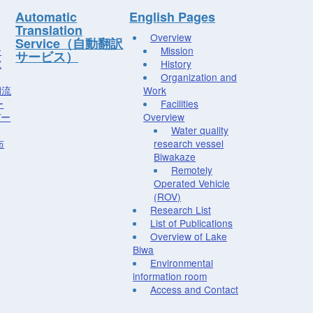
Automatic
English Pages
Translation
Overview
Service（自動翻訳
ー
Mission
サービス）
究
History
Organization and
湖流
Work
ー
Facilities
デー
Overview
Water quality
布
research vessel
Biwakaze
Remotely
Operated Vehicle
(ROV)
Research List
List of Publications
Overview of Lake
Biwa
Environmental
information room
Access and Contact