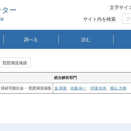
文字サイ
ンター
te
サイト内を検索
調べる
読む
琵琶湖の水質
琵琶湖・内湖の生態
大気汚染常時監視測
光化学スモッグ情報
有害大気情報
酸性雨情報
大気データベース
環境調査情報データ
プランクトン調査
アオコ調査
赤潮調査
琵琶湖流域オープン
大気汚染常時監視測
経月地点別検索
項目水深別調査
長期検索
プランクトン調査結
琵琶湖のプランクト
瀬田川プランクトン
琵琶湖流域オープン
琵琶湖流域オープン
琵琶湖流域オープン
琵琶湖流域オープン
琵琶湖流域オープン
琵琶湖流域オープン
文献検索
刊行物一覧
プランクトン図鑑
生物多様性画像デー
Water quality research
Remotely Operated
瀬田
滋賀
センタ
研究
研究
イベ
滋賀
みん
みん
Missi
Histor
Organi
Facili
系
定
ベース
データ
定結果等報告書
果検索
ン情報
調査結果
データ2020年度
データ2021年度
データ2022年度
データ2023年度
データ2024年度
データ2025年度
タベース
vessel Biwakaze
Vehicle (ROV)
調査結
学研
わ湖
フレ
タバ
査
Work
持続可能社会・ 琵琶湖流域係
フレ
総合解析部門
持続可能社会・ 琵琶湖流域係
金 再奎
佐藤 祐一
河瀬 玲奈
横山 大稀