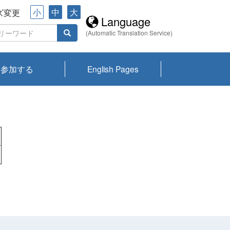
小
中
大
ズ変更
Language
(Automatic Translation Service)
参加する
English Pages
川プランクトン
県琵琶湖環境科
ーニュース び
報告書
会記録集・パン
ント情報
県生きものデー
なの外来生物調
なの調査
on
y
zation and
ties Overview
びわ湖みらい第42号_
びわ湖みらい第42号_
びわ湖みらい第43号_
びわ湖みらい第43号_
びわ湖セミナー
琵琶湖統合研究 研究
洞庭湖・びわ湖流域
センターの活動
県民データ
専門家データ
琵琶湖 生物分布マッ
Overview
Research List
List of Publications
Overview of Lake
Environmental
Access and Contact
果2026
究センターパン
みらい
ット
ンク
研究最前線
視点論点
研究最前線
視点論点
成果報告会
共同環境セミナー
プ
Biwa
information room
ット