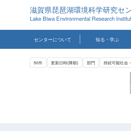
滋賀県琵琶湖環境科学研究セ
Lake Biwa Environmental Research Institu
センターについて
知る・学ぶ
センターの概要
目標および計画
共同研究など
環境情報室
不正行為防止への取
アクセス・お問い合
お知らせ
新着コンテンツ
センターの使命
沿革
組織と業務
研究担当職員紹介
設備紹介
研究一覧
公表論文等
琵琶湖の概要
滋賀の大気
研究・技術分科会
やってみよう！実
琵琶湖の全層循環そ
YouTubeコンテンツ
り組み
わせ
験！
の影響
50件
更新日時(降順)
部門