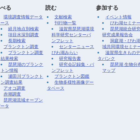
べる
読む
参加する
環境調査情報データ
文献検索
イベント情報
ベース
刊行物一覧
びわ湖セミナ
経月地点別検索
滋賀県琵琶湖環境
琵琶湖統合研
項目水深別調査
科学研究センターパ
研究成果報告会
長期検索
ンフレット
洞庭湖・びわ
プランクトン調査
センターニュース
域共同環境セミナ
プランクトン調査
びわ湖みらい
滋賀県生きもの
結果検索
研究報告書
タバンク
琵琶湖のプランク
研究会記録集・パ
琵琶湖 生物分
トン情報
ンフレット
マップ
瀬田川プランクト
プランクトン図鑑
ン調査結果
生物多様性画像デー
アオコ調査
タベース
赤潮調査
琵琶湖流域オープン
データ