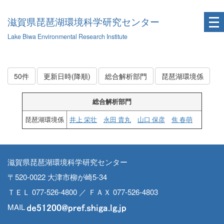
滋賀県琵琶湖環境科学研究センター
Lake Biwa Environmental Research Institute
50件
更新日時(降順)
総合解析部門
琵琶湖環境係
総合解析部門
琵琶湖環境係
井上 栄壮
永田 貴丸
山口 保彦
焦 春萌
滋賀県琵琶湖環境科学研究センター
〒520-0022 大津市柳が崎5-34
ＴＥＬ 077-526-4800 ／ ＦＡＸ 077-526-4803
MAIL