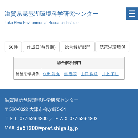
滋賀県琵琶湖環境科学研究センター
Lake Biwa Environmental Research Institute
50件
作成日時(昇順)
総合解析部門
琵琶湖環境係
総合解析部門
琵琶湖環境係
永田 貴丸
焦 春萌
山口 保彦
井上 栄壮
滋賀県琵琶湖環境科学研究センター
〒520-0022 大津市柳が崎5-34
ＴＥＬ 077-526-4800 ／ ＦＡＸ 077-526-4803
MAIL