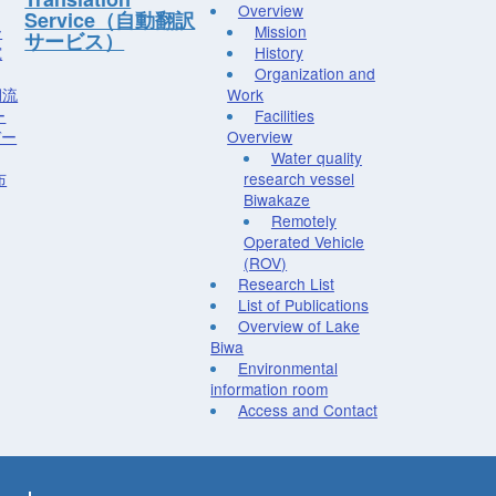
Overview
Service（自動翻訳
ー
Mission
サービス）
究
History
Organization and
湖流
Work
ー
Facilities
デー
Overview
Water quality
布
research vessel
Biwakaze
Remotely
Operated Vehicle
(ROV)
Research List
List of Publications
Overview of Lake
Biwa
Environmental
information room
Access and Contact