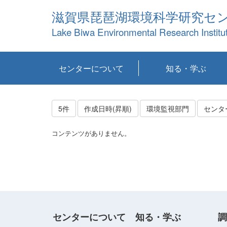
滋賀県琵琶湖環境科学研究セ
Lake Biwa Environmental Research Institu
センターについて
知る・学ぶ
センターの概要
目標および計画
共同研究など
環境情報室
不正行為防止への取
アクセス・お問い合
お知らせ
新着コンテンツ
センターの使命
沿革
組織と業務
研究担当職員紹介
設備紹介
研究一覧
公表論文等
琵琶湖の概要
滋賀の大気
研究・技術分科会
やってみよう！実
琵琶湖の全層循環そ
YouTubeコンテンツ
り組み
わせ
験！
の影響
5件
作成日時(昇順)
環境監視部門
センタ
コンテンツがありません。
センターについて
知る・学ぶ
調