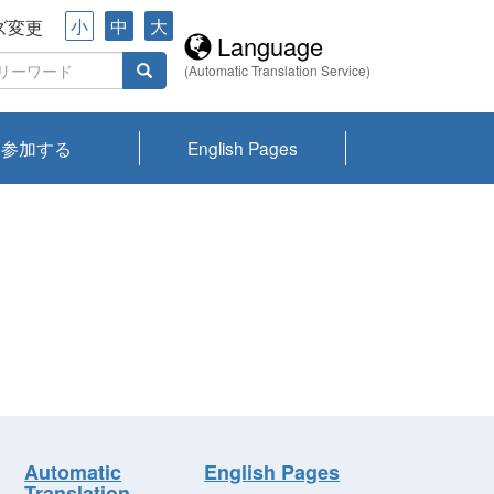
小
中
大
ズ変更
Language
(Automatic Translation Service)
参加する
English Pages
川プランクトン
県琵琶湖環境科
ーニュース び
報告書
会記録集・パン
ント情報
県生きものデー
なの外来生物調
なの調査
on
y
zation and
ties Overview
びわ湖みらい第42号_
びわ湖みらい第42号_
びわ湖みらい第43号_
びわ湖みらい第43号_
びわ湖セミナー
琵琶湖統合研究 研究
洞庭湖・びわ湖流域
センターの活動
県民データ
専門家データ
琵琶湖 生物分布マッ
Overview
Research List
List of Publications
Overview of Lake
Environmental
Access and Contact
果2026
究センターパン
みらい
ット
ンク
研究最前線
視点論点
研究最前線
視点論点
成果報告会
共同環境セミナー
プ
Biwa
information room
ット
Automatic
English Pages
Translation