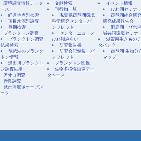
環境調査情報データ
文献検索
イベント情報
ベース
刊行物一覧
びわ湖セミナ
経月地点別検索
滋賀県琵琶湖環境
琵琶湖統合研
項目水深別調査
科学研究センターパ
研究成果報告会
長期検索
ンフレット
洞庭湖・びわ
プランクトン調査
センターニュース
域共同環境セミナ
プランクトン調査
びわ湖みらい
滋賀県生きもの
結果検索
研究報告書
タバンク
琵琶湖のプランク
研究会記録集・パ
琵琶湖 生物分
トン情報
ンフレット
マップ
瀬田川プランクト
プランクトン図鑑
ン調査結果
生物多様性画像デー
アオコ調査
タベース
赤潮調査
琵琶湖流域オープン
データ