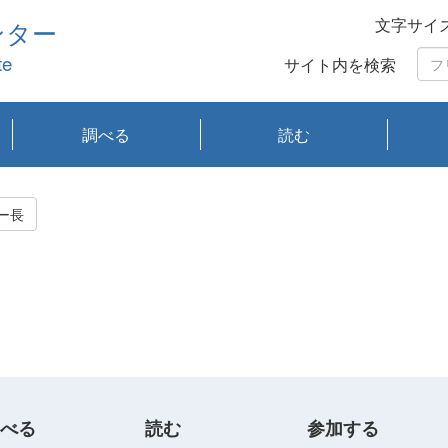
文字サイ
ンター
te
サイト内を検索
調べる
読む
琵琶湖の水質
琵琶湖・内湖の生態
大気汚染常時監視測
光化学スモッグ情報
有害大気情報
酸性雨情報
大気データベース
環境調査情報データ
プランクトン調査
アオコ調査
赤潮調査
琵琶湖流域オープン
大気汚染常時監視測
経月地点別検索
項目水深別調査
長期検索
プランクトン調査結
琵琶湖のプランクト
瀬田川プランクトン
琵琶湖流域オープン
琵琶湖流域オープン
琵琶湖流域オープン
琵琶湖流域オープン
琵琶湖流域オープン
琵琶湖流域オープン
文献検索
刊行物一覧
プランクトン図鑑
生物多様性画像デー
Water quality research
Remotely Operated
瀬田
滋賀
センタ
研究
研究
イベ
滋賀
みん
みん
Missi
Histor
Organi
Facili
系
定
ベース
データ
定結果等報告書
果検索
ン情報
調査結果
データ2020年度
データ2021年度
データ2022年度
データ2023年度
データ2024年度
データ2025年度
タベース
vessel Biwakaze
Vehicle (ROV)
調査結
学研
わ湖
フレ
タバ
査
Work
ー長
フレ
べる
読む
参加する