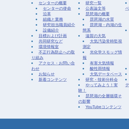
センターの概要
研究一覧
センターの使命
公表論文等
沿革
琵琶湖の概要
組織と業務
琵琶湖の水質
研究担当職員紹介
琵琶湖・内湖の生
設備紹介
態系
目標および計画
滋賀の大気
共同研究など
大気汚染常時監視
環境情報室
測定
不正行為防止への取
光化学スモッグ情
り組み
報
アクセス・お問い合
有害大気情報
わせ
酸性雨情報
お知らせ
大気データベース
新着コンテンツ
研究・技術分科会
やってみよう！実
験！
琵琶湖の全層循環そ
の影響
YouTubeコンテンツ