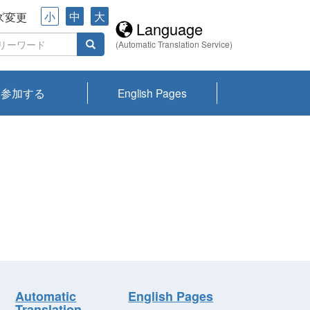
小
中
大
ズ変更
Language
(Automatic Translation Service)
参加する
English Pages
川プランクトン
県琵琶湖環境科
ーニュース び
報告書
会記録集・パン
ント情報
県生きものデー
なの外来生物調
なの調査
on
y
zation and
ties Overview
びわ湖みらい第42号_
びわ湖みらい第42号_
びわ湖みらい第43号_
びわ湖みらい第43号_
びわ湖セミナー
琵琶湖統合研究 研究
洞庭湖・びわ湖流域
センターの活動
県民データ
専門家データ
琵琶湖 生物分布マッ
Overview
Research List
List of Publications
Overview of Lake
Environmental
Access and Contact
果2026
究センターパン
みらい
ット
ンク
研究最前線
視点論点
研究最前線
視点論点
成果報告会
共同環境セミナー
プ
Biwa
information room
ット
Automatic
English Pages
Translation