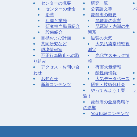
センターの概要
研究一覧
センターの使命
公表論文等
沿革
琵琶湖の概要
組織と業務
琵琶湖の水質
研究担当職員紹介
琵琶湖・内湖の生
設備紹介
態系
目標および計画
滋賀の大気
共同研究など
大気汚染常時監視
環境情報室
測定
不正行為防止への取
光化学スモッグ情
り組み
報
アクセス・お問い合
有害大気情報
わせ
酸性雨情報
お知らせ
大気データベース
新着コンテンツ
研究・技術分科会
やってみよう！実
験！
琵琶湖の全層循環そ
の影響
YouTubeコンテンツ