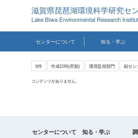
滋賀県琵琶湖環境科学研究セ
Lake Biwa Environmental Research Institu
センターについて
知る・学ぶ
センターの概要
目標および計画
共同研究など
環境情報室
不正行為防止への取
アクセス・お問い合
お知らせ
新着コンテンツ
センターの使命
沿革
組織と業務
研究担当職員紹介
設備紹介
研究一覧
公表論文等
琵琶湖の概要
滋賀の大気
研究・技術分科会
やってみよう！実
琵琶湖の全層循環そ
YouTubeコンテンツ
り組み
わせ
験！
の影響
5件
作成日時(昇順)
環境監視部門
副セン
コンテンツがありません。
センターについて
知る・学ぶ
調