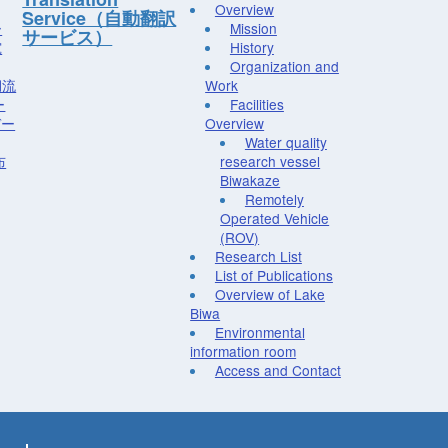
Overview
Service（自動翻訳
ー
Mission
サービス）
究
History
Organization and
湖流
Work
ー
Facilities
デー
Overview
Water quality
布
research vessel
Biwakaze
Remotely
Operated Vehicle
(ROV)
Research List
List of Publications
Overview of Lake
Biwa
Environmental
information room
Access and Contact