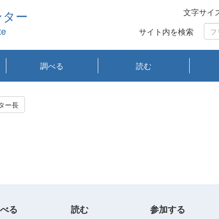
文字サイ
ンター
te
サイト内を検索
調べる
読む
琵琶湖の水質
琵琶湖・内湖の生態
大気汚染常時監視測
光化学スモッグ情報
有害大気情報
酸性雨情報
大気データベース
環境調査情報データ
プランクトン調査
アオコ調査
赤潮調査
琵琶湖流域オープン
大気汚染常時監視測
経月地点別検索
項目水深別調査
長期検索
プランクトン調査結
琵琶湖のプランクト
瀬田川プランクトン
琵琶湖流域オープン
琵琶湖流域オープン
琵琶湖流域オープン
琵琶湖流域オープン
琵琶湖流域オープン
琵琶湖流域オープン
文献検索
刊行物一覧
プランクトン図鑑
生物多様性画像デー
Water quality research
Remotely Operated
瀬田
滋賀
センタ
研究
研究
イベ
滋賀
みん
みん
Missi
Histor
Organi
Facili
系
定
ベース
データ
定結果等報告書
果検索
ン情報
調査結果
データ2020年度
データ2021年度
データ2022年度
データ2023年度
データ2024年度
データ2025年度
タベース
vessel Biwakaze
Vehicle (ROV)
調査結
学研
わ湖
フレ
タバ
査
Work
ター長
フレ
べる
読む
参加する