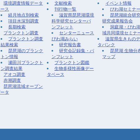
環境調査情報データ
文献検索
イベント情報
ベース
刊行物一覧
びわ湖セミナ
経月地点別検索
滋賀県琵琶湖環境
琵琶湖統合研
項目水深別調査
科学研究センターパ
研究成果報告会
長期検索
ンフレット
洞庭湖・びわ
プランクトン調査
センターニュース
域共同環境セミナ
プランクトン調査
びわ湖みらい
滋賀県生きもの
結果検索
研究報告書
タバンク
琵琶湖のプランク
研究会記録集・パ
琵琶湖 生物分
トン情報
ンフレット
マップ
瀬田川プランクト
プランクトン図鑑
ン調査結果
生物多様性画像デー
アオコ調査
タベース
赤潮調査
琵琶湖流域オープン
データ