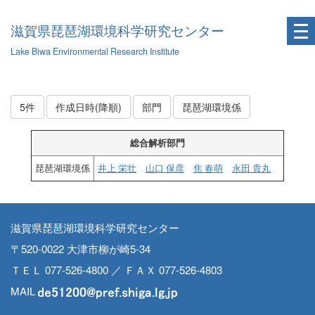
滋賀県琵琶湖環境科学研究センター
Lake Biwa Environmental Research Institute
5件
作成日時(降順)
部門
琵琶湖環境係
総合解析部門
琵琶湖環境係
井上 栄壮
山口 保彦
焦 春萌
永田 貴丸
滋賀県琵琶湖環境科学研究センター
〒520-0022 大津市柳が崎5-34
ＴＥＬ 077-526-4800 ／ ＦＡＸ 077-526-4803
MAIL