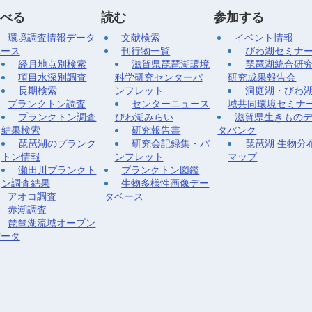
べる
読む
参加する
環境調査情報データ
文献検索
イベント情報
ベース
刊行物一覧
びわ湖セミナ
経月地点別検索
滋賀県琵琶湖環境
琵琶湖統合研
項目水深別調査
科学研究センターパ
研究成果報告会
長期検索
ンフレット
洞庭湖・びわ
プランクトン調査
センターニュース
域共同環境セミナ
プランクトン調査
びわ湖みらい
滋賀県生きもの
結果検索
研究報告書
タバンク
琵琶湖のプランク
研究会記録集・パ
琵琶湖 生物分
トン情報
ンフレット
マップ
瀬田川プランクト
プランクトン図鑑
ン調査結果
生物多様性画像デー
アオコ調査
タベース
赤潮調査
琵琶湖流域オープン
データ