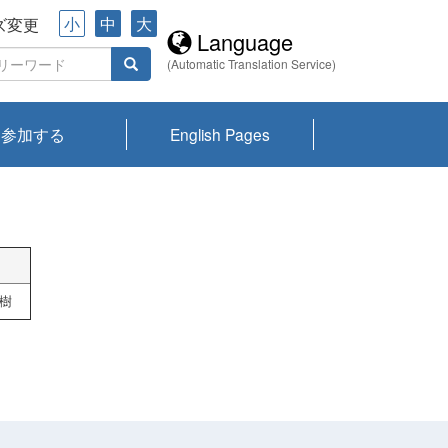
小
中
大
ズ変更
Language
(Automatic Translation Service)
参加する
English Pages
川プランクトン
県琵琶湖環境科
ーニュース び
報告書
会記録集・パン
ント情報
県生きものデー
なの外来生物調
なの調査
on
y
zation and
ties Overview
びわ湖みらい第42号_
びわ湖みらい第42号_
びわ湖みらい第43号_
びわ湖みらい第43号_
びわ湖セミナー
琵琶湖統合研究 研究
洞庭湖・びわ湖流域
センターの活動
県民データ
専門家データ
琵琶湖 生物分布マッ
Overview
Research List
List of Publications
Overview of Lake
Environmental
Access and Contact
果2026
究センターパン
みらい
ット
ンク
研究最前線
視点論点
研究最前線
視点論点
成果報告会
共同環境セミナー
プ
Biwa
information room
ット
春樹