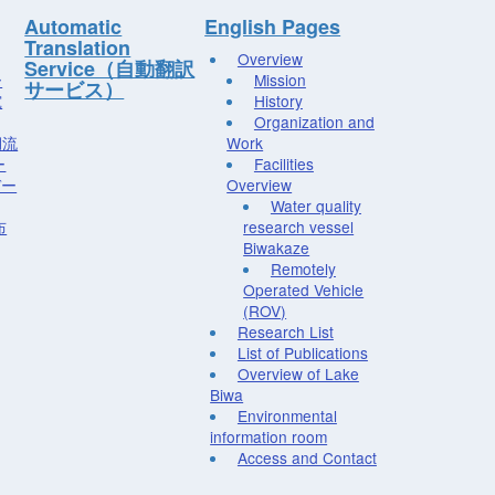
Automatic
English Pages
Translation
Overview
Service（自動翻訳
ー
Mission
サービス）
究
History
Organization and
湖流
Work
ー
Facilities
デー
Overview
Water quality
布
research vessel
Biwakaze
Remotely
Operated Vehicle
(ROV)
Research List
List of Publications
Overview of Lake
Biwa
Environmental
information room
Access and Contact