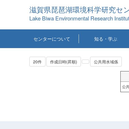
滋賀県琵琶湖環境科学研究セ
Lake Biwa Environmental Research Institu
センターについて
知る・学ぶ
センターの概要
目標および計画
共同研究など
環境情報室
不正行為防止への取
アクセス・お問い合
お知らせ
新着コンテンツ
センターの使命
沿革
組織と業務
研究担当職員紹介
設備紹介
研究一覧
公表論文等
琵琶湖の概要
滋賀の大気
研究・技術分科会
やってみよう！実
琵琶湖の全層循環そ
YouTubeコンテンツ
り組み
わせ
験！
の影響
20件
作成日時(昇順)
公共用水域係
公