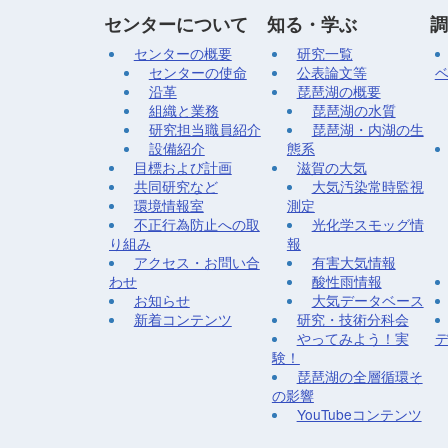
センターについて
知る・学ぶ
調
センターの概要
研究一覧
センターの使命
公表論文等
沿革
琵琶湖の概要
組織と業務
琵琶湖の水質
研究担当職員紹介
琵琶湖・内湖の生
設備紹介
態系
目標および計画
滋賀の大気
共同研究など
大気汚染常時監視
環境情報室
測定
不正行為防止への取
光化学スモッグ情
り組み
報
アクセス・お問い合
有害大気情報
わせ
酸性雨情報
お知らせ
大気データベース
新着コンテンツ
研究・技術分科会
やってみよう！実
験！
琵琶湖の全層循環そ
の影響
YouTubeコンテンツ