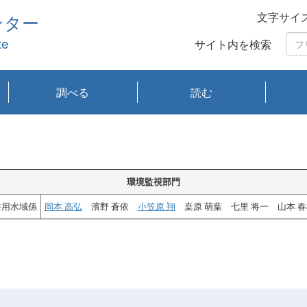
文字サイ
ンター
te
サイト内を検索
調べる
読む
琵琶湖の水質
琵琶湖・内湖の生態
大気汚染常時監視測
光化学スモッグ情報
有害大気情報
酸性雨情報
大気データベース
環境調査情報データ
プランクトン調査
アオコ調査
赤潮調査
琵琶湖流域オープン
大気汚染常時監視測
経月地点別検索
項目水深別調査
長期検索
プランクトン調査結
琵琶湖のプランクト
瀬田川プランクトン
琵琶湖流域オープン
琵琶湖流域オープン
琵琶湖流域オープン
琵琶湖流域オープン
琵琶湖流域オープン
琵琶湖流域オープン
文献検索
刊行物一覧
プランクトン図鑑
生物多様性画像デー
Water quality research
Remotely Operated
瀬田
滋賀
センタ
研究
研究
イベ
滋賀
みん
みん
Missi
Histor
Organi
Facili
系
定
ベース
データ
定結果等報告書
果検索
ン情報
調査結果
データ2020年度
データ2021年度
データ2022年度
データ2023年度
データ2024年度
データ2025年度
タベース
vessel Biwakaze
Vehicle (ROV)
調査結
学研
わ湖
フレ
タバ
査
Work
フレ
環境監視部門
共用水域係
岡本 高弘
濱野 蒼依
小笠原 翔
桒原 萌葉 七里 将一 山本 