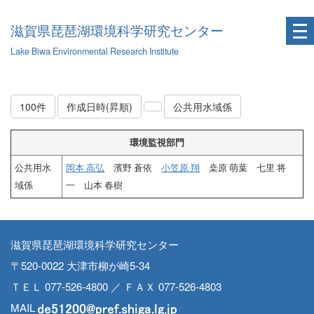
滋賀県琵琶湖環境科学研究センター
Lake Biwa Environmental Research Institute
100件
作成日時(昇順)
公共用水域係
環境監視部門
公共用水
岡本 高弘
濱野 蒼依
小笠原 翔
桒原 萌葉 七里 将
域係
一 山本 春樹
滋賀県琵琶湖環境科学研究センター
〒520-0022 大津市柳が崎5-34
ＴＥＬ 077-526-4800 ／ ＦＡＸ 077-526-4803
MAIL