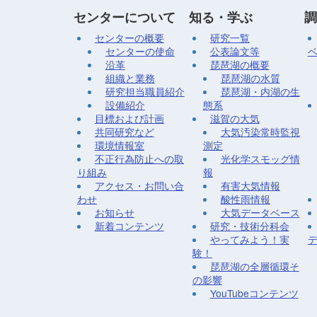
センターについて
知る・学ぶ
調
センターの概要
研究一覧
センターの使命
公表論文等
沿革
琵琶湖の概要
組織と業務
琵琶湖の水質
研究担当職員紹介
琵琶湖・内湖の生
設備紹介
態系
目標および計画
滋賀の大気
共同研究など
大気汚染常時監視
環境情報室
測定
不正行為防止への取
光化学スモッグ情
り組み
報
アクセス・お問い合
有害大気情報
わせ
酸性雨情報
お知らせ
大気データベース
新着コンテンツ
研究・技術分科会
やってみよう！実
験！
琵琶湖の全層循環そ
の影響
YouTubeコンテンツ