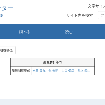
文字サイ
ンター
te
サイト内を検索
調べる
読む
琵琶湖の水質
琵琶湖・内湖の生態
大気汚染常時監視測
光化学スモッグ情報
有害大気情報
酸性雨情報
大気データベース
環境調査情報データ
プランクトン調査
アオコ調査
赤潮調査
琵琶湖流域オープン
大気汚染常時監視測
経月地点別検索
項目水深別調査
長期検索
プランクトン調査結
琵琶湖のプランクト
瀬田川プランクトン
琵琶湖流域オープン
琵琶湖流域オープン
琵琶湖流域オープン
琵琶湖流域オープン
琵琶湖流域オープン
琵琶湖流域オープン
文献検索
刊行物一覧
プランクトン図鑑
生物多様性画像デー
Water quality research
Remotely Operated
瀬田
滋賀
センタ
研究
研究
イベ
滋賀
みん
みん
Missi
Histor
Organi
Facili
系
定
ベース
データ
定結果等報告書
果検索
ン情報
調査結果
データ2020年度
データ2021年度
データ2022年度
データ2023年度
データ2024年度
データ2025年度
タベース
vessel Biwakaze
Vehicle (ROV)
調査結
学研
わ湖
フレ
タバ
査
Work
湖環境係
フレ
総合解析部門
琵琶湖環境係
永田 貴丸
焦 春萌
山口 保彦
井上 栄壮