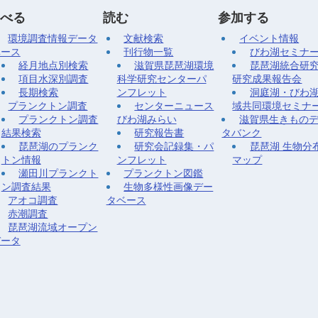
べる
読む
参加する
環境調査情報データ
文献検索
イベント情報
ベース
刊行物一覧
びわ湖セミナ
経月地点別検索
滋賀県琵琶湖環境
琵琶湖統合研
項目水深別調査
科学研究センターパ
研究成果報告会
長期検索
ンフレット
洞庭湖・びわ
プランクトン調査
センターニュース
域共同環境セミナ
プランクトン調査
びわ湖みらい
滋賀県生きもの
結果検索
研究報告書
タバンク
琵琶湖のプランク
研究会記録集・パ
琵琶湖 生物分
トン情報
ンフレット
マップ
瀬田川プランクト
プランクトン図鑑
ン調査結果
生物多様性画像デー
アオコ調査
タベース
赤潮調査
琵琶湖流域オープン
データ