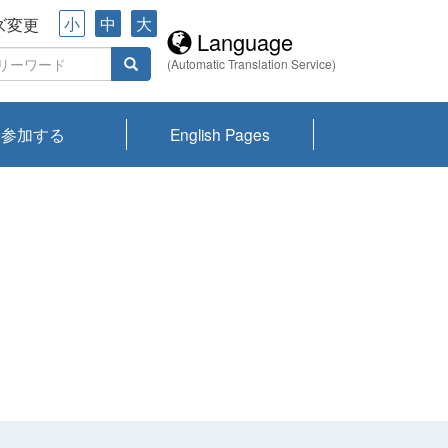
小
中
大
ズ変更
Language
(Automatic Translation Service)
参加する
English Pages
川プランクトン
県琵琶湖環境科
ーニュース び
報告書
会記録集・パン
ント情報
県生きものデー
なの外来生物調
なの調査
on
y
zation and
ties Overview
びわ湖みらい第42号_
びわ湖みらい第42号_
びわ湖みらい第43号_
びわ湖みらい第43号_
びわ湖セミナー
琵琶湖統合研究 研究
洞庭湖・びわ湖流域
センターの活動
県民データ
専門家データ
琵琶湖 生物分布マッ
Overview
Research List
List of Publications
Overview of Lake
Environmental
Access and Contact
果2026
究センターパン
みらい
ット
ンク
研究最前線
視点論点
研究最前線
視点論点
成果報告会
共同環境セミナー
プ
Biwa
information room
ット