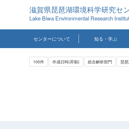
滋賀県琵琶湖環境科学研究セ
Lake Biwa Environmental Research Institu
センターについて
知る・学ぶ
センターの概要
目標および計画
共同研究など
環境情報室
不正行為防止への取
アクセス・お問い合
お知らせ
新着コンテンツ
センターの使命
沿革
組織と業務
研究担当職員紹介
設備紹介
研究一覧
公表論文等
琵琶湖の概要
滋賀の大気
研究・技術分科会
やってみよう！実
琵琶湖の全層循環そ
YouTubeコンテンツ
り組み
わせ
験！
の影響
100件
作成日時(昇順)
総合解析部門
琵琶