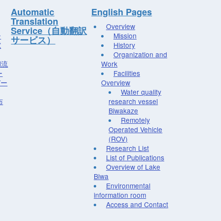
Automatic
English Pages
Translation
Overview
Service（自動翻訳
ー
Mission
サービス）
究
History
Organization and
湖流
Work
ー
Facilities
デー
Overview
Water quality
布
research vessel
Biwakaze
Remotely
Operated Vehicle
(ROV)
Research List
List of Publications
Overview of Lake
Biwa
Environmental
information room
Access and Contact