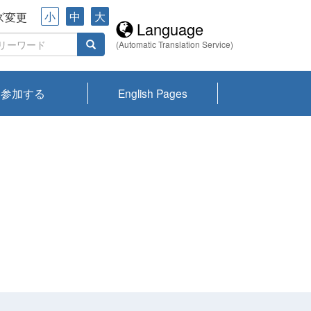
小
中
大
ズ変更
Language
(Automatic Translation Service)
参加する
English Pages
川プランクトン
県琵琶湖環境科
ーニュース び
報告書
会記録集・パン
ント情報
県生きものデー
なの外来生物調
なの調査
on
y
zation and
ties Overview
びわ湖みらい第42号_
びわ湖みらい第42号_
びわ湖みらい第43号_
びわ湖みらい第43号_
びわ湖セミナー
琵琶湖統合研究 研究
洞庭湖・びわ湖流域
センターの活動
県民データ
専門家データ
琵琶湖 生物分布マッ
Overview
Research List
List of Publications
Overview of Lake
Environmental
Access and Contact
果2026
究センターパン
みらい
ット
ンク
研究最前線
視点論点
研究最前線
視点論点
成果報告会
共同環境セミナー
プ
Biwa
information room
ット