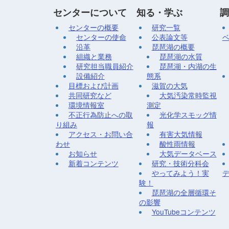
センターについて
知る・学ぶ
調
センターの概要
研究一覧
センターの使命
公表論文等
沿革
琵琶湖の概要
組織と業務
琵琶湖の水質
研究担当職員紹介
琵琶湖・内湖の生
設備紹介
態系
目標および計画
滋賀の大気
共同研究など
大気汚染常時監視
環境情報室
測定
不正行為防止への取
光化学スモッグ情
り組み
報
アクセス・お問い合
有害大気情報
わせ
酸性雨情報
お知らせ
大気データベース
新着コンテンツ
研究・技術分科会
やってみよう！実
験！
琵琶湖の全層循環そ
の影響
YouTubeコンテンツ