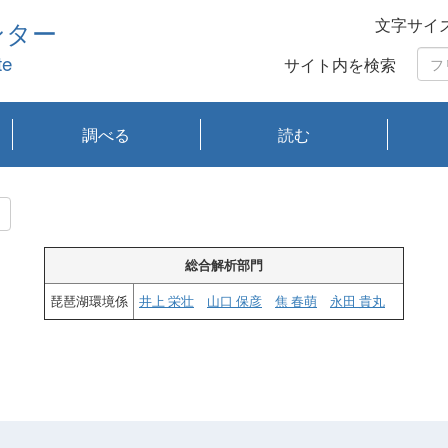
文字サイ
ンター
te
サイト内を検索
調べる
読む
琵琶湖の水質
琵琶湖・内湖の生態
大気汚染常時監視測
光化学スモッグ情報
有害大気情報
酸性雨情報
大気データベース
環境調査情報データ
プランクトン調査
アオコ調査
赤潮調査
琵琶湖流域オープン
大気汚染常時監視測
経月地点別検索
項目水深別調査
長期検索
プランクトン調査結
琵琶湖のプランクト
瀬田川プランクトン
琵琶湖流域オープン
琵琶湖流域オープン
琵琶湖流域オープン
琵琶湖流域オープン
琵琶湖流域オープン
琵琶湖流域オープン
文献検索
刊行物一覧
プランクトン図鑑
生物多様性画像デー
Water quality research
Remotely Operated
瀬田
滋賀
センタ
研究
研究
イベ
滋賀
みん
みん
Missi
Histor
Organi
Facili
系
定
ベース
データ
定結果等報告書
果検索
ン情報
調査結果
データ2020年度
データ2021年度
データ2022年度
データ2023年度
データ2024年度
データ2025年度
タベース
vessel Biwakaze
Vehicle (ROV)
調査結
学研
わ湖
フレ
タバ
査
Work
フレ
総合解析部門
琵琶湖環境係
井上 栄壮
山口 保彦
焦 春萌
永田 貴丸