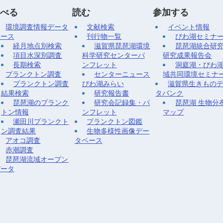
べる
読む
参加する
環境調査情報データ
文献検索
イベント情報
ベース
刊行物一覧
びわ湖セミナ
経月地点別検索
滋賀県琵琶湖環境
琵琶湖統合研
項目水深別調査
科学研究センターパ
研究成果報告会
長期検索
ンフレット
洞庭湖・びわ
プランクトン調査
センターニュース
域共同環境セミナ
プランクトン調査
びわ湖みらい
滋賀県生きもの
結果検索
研究報告書
タバンク
琵琶湖のプランク
研究会記録集・パ
琵琶湖 生物分
トン情報
ンフレット
マップ
瀬田川プランクト
プランクトン図鑑
ン調査結果
生物多様性画像デー
アオコ調査
タベース
赤潮調査
琵琶湖流域オープン
データ