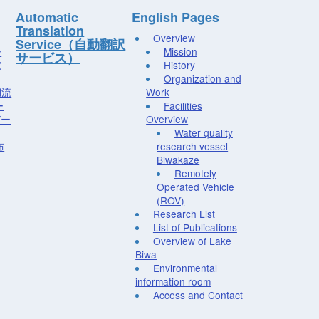
Automatic
English Pages
Translation
Overview
Service（自動翻訳
ー
Mission
サービス）
究
History
Organization and
湖流
Work
ー
Facilities
デー
Overview
Water quality
布
research vessel
Biwakaze
Remotely
Operated Vehicle
(ROV)
Research List
List of Publications
Overview of Lake
Biwa
Environmental
information room
Access and Contact