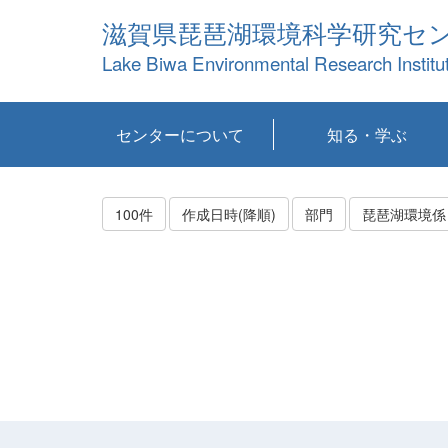
滋賀県琵琶湖環境科学研究セ
Lake Biwa Environmental Research Institu
センターについて
知る・学ぶ
センターの概要
目標および計画
共同研究など
環境情報室
不正行為防止への取
アクセス・お問い合
お知らせ
新着コンテンツ
センターの使命
沿革
組織と業務
研究担当職員紹介
設備紹介
研究一覧
公表論文等
琵琶湖の概要
滋賀の大気
研究・技術分科会
やってみよう！実
琵琶湖の全層循環そ
YouTubeコンテンツ
り組み
わせ
験！
の影響
100件
作成日時(降順)
部門
琵琶湖環境係