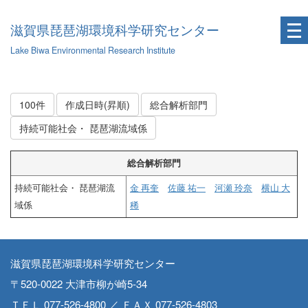
滋賀県琵琶湖環境科学研究センター
Lake Biwa Environmental Research Institute
100件
作成日時(昇順)
総合解析部門
持続可能社会・ 琵琶湖流域係
総合解析部門
持続可能社会・ 琵琶湖流
金 再奎
佐藤 祐一
河瀬 玲奈
横山 大
域係
稀
滋賀県琵琶湖環境科学研究センター
〒520-0022 大津市柳が崎5-34
ＴＥＬ 077-526-4800 ／ ＦＡＸ 077-526-4803