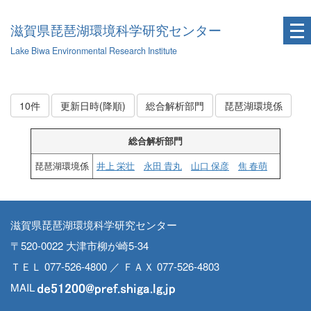
滋賀県琵琶湖環境科学研究センター
Lake Biwa Environmental Research Institute
10件
更新日時(降順)
総合解析部門
琵琶湖環境係
総合解析部門
琵琶湖環境係
井上 栄壮
永田 貴丸
山口 保彦
焦 春萌
滋賀県琵琶湖環境科学研究センター
〒520-0022 大津市柳が崎5-34
ＴＥＬ 077-526-4800 ／ ＦＡＸ 077-526-4803
MAIL