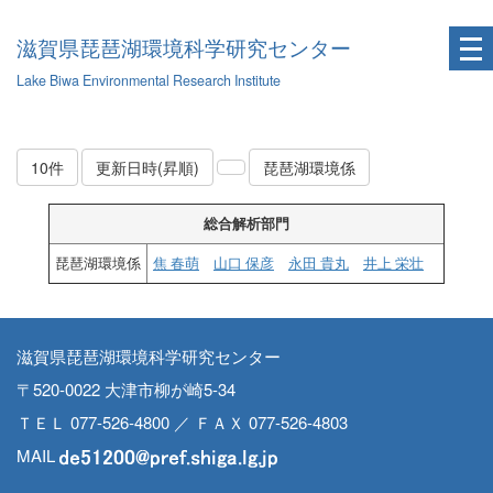
滋賀県琵琶湖環境科学研究センター
Lake Biwa Environmental Research Institute
10件
更新日時(昇順)
琵琶湖環境係
総合解析部門
琵琶湖環境係
焦 春萌
山口 保彦
永田 貴丸
井上 栄壮
滋賀県琵琶湖環境科学研究センター
〒520-0022 大津市柳が崎5-34
ＴＥＬ 077-526-4800 ／ ＦＡＸ 077-526-4803
MAIL