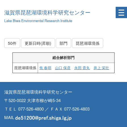
滋賀県琵琶湖環境科学研究センター
Lake Biwa Environmental Research Institute
50件
更新日時(昇順)
部門
琵琶湖環境係
総合解析部門
琵琶湖環境係
焦 春萌
山口 保彦
永田 貴丸
井上 栄壮
滋賀県琵琶湖環境科学研究センター
〒520-0022 大津市柳が崎5-34
ＴＥＬ 077-526-4800 ／ ＦＡＸ 077-526-4803
MAIL