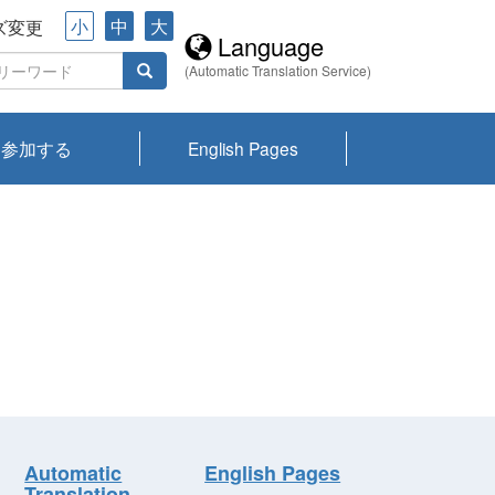
小
中
大
ズ変更
Language
(Automatic Translation Service)
参加する
English Pages
川プランクトン
県琵琶湖環境科
ーニュース び
報告書
会記録集・パン
ント情報
県生きものデー
なの外来生物調
なの調査
on
y
zation and
ties Overview
びわ湖みらい第42号_
びわ湖みらい第42号_
びわ湖みらい第43号_
びわ湖みらい第43号_
びわ湖セミナー
琵琶湖統合研究 研究
洞庭湖・びわ湖流域
センターの活動
県民データ
専門家データ
琵琶湖 生物分布マッ
Overview
Research List
List of Publications
Overview of Lake
Environmental
Access and Contact
果2026
究センターパン
みらい
ット
ンク
研究最前線
視点論点
研究最前線
視点論点
成果報告会
共同環境セミナー
プ
Biwa
information room
ット
Automatic
English Pages
Translation