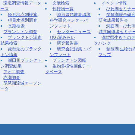
環境調査情報データ
文献検索
イベント情報
ベース
刊行物一覧
びわ湖セミナ
経月地点別検索
滋賀県琵琶湖環境
琵琶湖統合研
項目水深別調査
科学研究センターパ
研究成果報告会
長期検索
ンフレット
洞庭湖・びわ
プランクトン調査
センターニュース
域共同環境セミナ
プランクトン調査
びわ湖みらい
滋賀県生きもの
結果検索
研究報告書
タバンク
琵琶湖のプランク
研究会記録集・パ
琵琶湖 生物分
トン情報
ンフレット
マップ
瀬田川プランクト
プランクトン図鑑
ン調査結果
生物多様性画像デー
アオコ調査
タベース
赤潮調査
琵琶湖流域オープン
データ