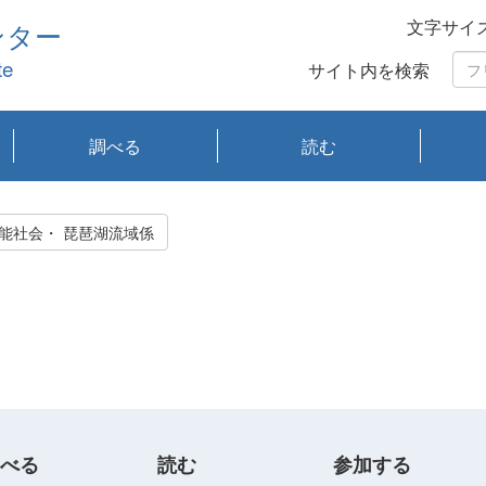
文字サイ
ンター
te
サイト内を検索
調べる
読む
琵琶湖の水質
琵琶湖・内湖の生態
大気汚染常時監視測
光化学スモッグ情報
有害大気情報
酸性雨情報
大気データベース
環境調査情報データ
プランクトン調査
アオコ調査
赤潮調査
琵琶湖流域オープン
大気汚染常時監視測
経月地点別検索
項目水深別調査
長期検索
プランクトン調査結
琵琶湖のプランクト
瀬田川プランクトン
琵琶湖流域オープン
琵琶湖流域オープン
琵琶湖流域オープン
琵琶湖流域オープン
琵琶湖流域オープン
琵琶湖流域オープン
文献検索
刊行物一覧
プランクトン図鑑
生物多様性画像デー
Water quality research
Remotely Operated
瀬田
滋賀
センタ
研究
研究
イベ
滋賀
みん
みん
Missi
Histor
Organi
Facili
系
定
ベース
データ
定結果等報告書
果検索
ン情報
調査結果
データ2020年度
データ2021年度
データ2022年度
データ2023年度
データ2024年度
データ2025年度
タベース
vessel Biwakaze
Vehicle (ROV)
調査結
学研
わ湖
フレ
タバ
査
Work
持続可能社会・ 琵琶湖流域係
フレ
べる
読む
参加する