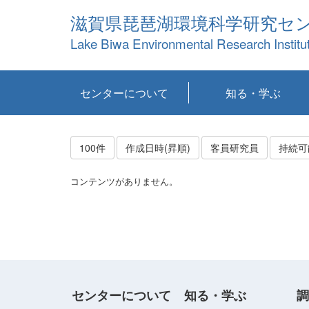
滋賀県琵琶湖環境科学研究セ
Lake Biwa Environmental Research Institu
センターについて
知る・学ぶ
センターの概要
目標および計画
共同研究など
環境情報室
不正行為防止への取
アクセス・お問い合
お知らせ
新着コンテンツ
センターの使命
沿革
組織と業務
研究担当職員紹介
設備紹介
研究一覧
公表論文等
琵琶湖の概要
滋賀の大気
研究・技術分科会
やってみよう！実
琵琶湖の全層循環そ
YouTubeコンテンツ
り組み
わせ
験！
の影響
100件
作成日時(昇順)
客員研究員
コンテンツがありません。
センターについて
知る・学ぶ
調