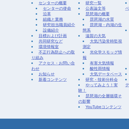
センターの概要
研究一覧
センターの使命
公表論文等
沿革
琵琶湖の概要
組織と業務
琵琶湖の水質
研究担当職員紹介
琵琶湖・内湖の生
設備紹介
態系
目標および計画
滋賀の大気
共同研究など
大気汚染常時監視
環境情報室
測定
不正行為防止への取
光化学スモッグ情
り組み
報
アクセス・お問い合
有害大気情報
わせ
酸性雨情報
お知らせ
大気データベース
新着コンテンツ
研究・技術分科会
やってみよう！実
験！
琵琶湖の全層循環そ
の影響
YouTubeコンテンツ