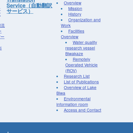
Overview
Service（自動翻訳
ー
Mission
サービス）
究
History
Organization and
湖流
Work
ー
Facilities
デー
Overview
Water quality
布
research vessel
Biwakaze
Remotely
Operated Vehicle
(ROV)
Research List
List of Publications
Overview of Lake
Biwa
Environmental
information room
Access and Contact