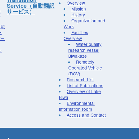
Overview
Service（自動翻訳
ー
Mission
サービス）
究
History
Organization and
湖流
Work
ー
Facilities
デー
Overview
Water quality
布
research vessel
Biwakaze
Remotely
Operated Vehicle
(ROV)
Research List
List of Publications
Overview of Lake
Biwa
Environmental
information room
Access and Contact