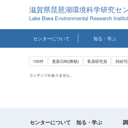
滋賀県琵琶湖環境科学研究セ
Lake Biwa Environmental Research Institu
センターについて
知る・学ぶ
センターの概要
目標および計画
共同研究など
環境情報室
不正行為防止への取
アクセス・お問い合
お知らせ
新着コンテンツ
センターの使命
沿革
組織と業務
研究担当職員紹介
設備紹介
研究一覧
公表論文等
琵琶湖の概要
滋賀の大気
研究・技術分科会
やってみよう！実
琵琶湖の全層循環そ
YouTubeコンテンツ
り組み
わせ
験！
の影響
100件
更新日時(降順)
客員研究員
コンテンツがありません。
センターについて
知る・学ぶ
調