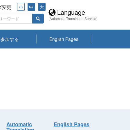
小
中
大
ズ変更
Language
(Automatic Translation Service)
参加する
English Pages
川プランクトン
県琵琶湖環境科
ーニュース び
報告書
会記録集・パン
ント情報
県生きものデー
なの外来生物調
なの調査
on
y
zation and
ties Overview
びわ湖みらい第42号_
びわ湖みらい第42号_
びわ湖みらい第43号_
びわ湖みらい第43号_
びわ湖セミナー
琵琶湖統合研究 研究
洞庭湖・びわ湖流域
センターの活動
県民データ
専門家データ
琵琶湖 生物分布マッ
Overview
Research List
List of Publications
Overview of Lake
Environmental
Access and Contact
果2026
究センターパン
みらい
ット
ンク
研究最前線
視点論点
研究最前線
視点論点
成果報告会
共同環境セミナー
プ
Biwa
information room
ット
Automatic
English Pages
Translation