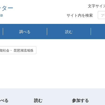
文字サイ
ンター
te
サイト内を検索
調べる
読む
琵琶湖の水質
琵琶湖・内湖の生態
大気汚染常時監視測
光化学スモッグ情報
有害大気情報
酸性雨情報
大気データベース
環境調査情報データ
プランクトン調査
アオコ調査
赤潮調査
琵琶湖流域オープン
大気汚染常時監視測
経月地点別検索
項目水深別調査
長期検索
プランクトン調査結
琵琶湖のプランクト
瀬田川プランクトン
琵琶湖流域オープン
琵琶湖流域オープン
琵琶湖流域オープン
琵琶湖流域オープン
琵琶湖流域オープン
琵琶湖流域オープン
文献検索
刊行物一覧
プランクトン図鑑
生物多様性画像デー
Water quality research
Remotely Operated
瀬田
滋賀
センタ
研究
研究
イベ
滋賀
みん
みん
Missi
Histor
Organi
Facili
系
定
ベース
データ
定結果等報告書
果検索
ン情報
調査結果
データ2020年度
データ2021年度
データ2022年度
データ2023年度
データ2024年度
データ2025年度
タベース
vessel Biwakaze
Vehicle (ROV)
調査結
学研
わ湖
フレ
タバ
査
Work
持続可能社会・ 琵琶湖流域係
フレ
べる
読む
参加する