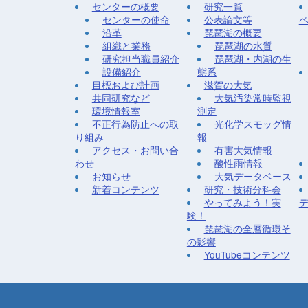
センターの概要
研究一覧
センターの使命
公表論文等
沿革
琵琶湖の概要
組織と業務
琵琶湖の水質
研究担当職員紹介
琵琶湖・内湖の生
設備紹介
態系
目標および計画
滋賀の大気
共同研究など
大気汚染常時監視
環境情報室
測定
不正行為防止への取
光化学スモッグ情
り組み
報
アクセス・お問い合
有害大気情報
わせ
酸性雨情報
お知らせ
大気データベース
新着コンテンツ
研究・技術分科会
やってみよう！実
験！
琵琶湖の全層循環そ
の影響
YouTubeコンテンツ