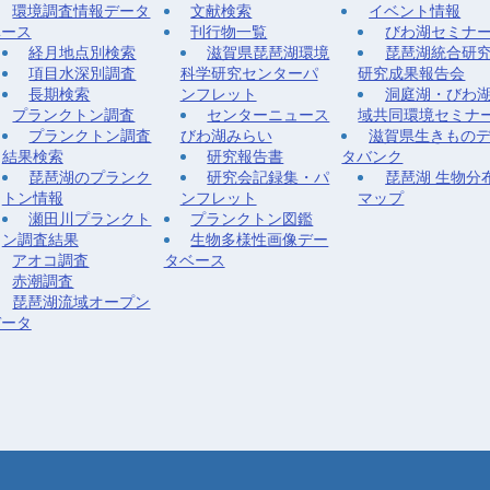
環境調査情報データ
文献検索
イベント情報
ベース
刊行物一覧
びわ湖セミナ
経月地点別検索
滋賀県琵琶湖環境
琵琶湖統合研
項目水深別調査
科学研究センターパ
研究成果報告会
長期検索
ンフレット
洞庭湖・びわ
プランクトン調査
センターニュース
域共同環境セミナ
プランクトン調査
びわ湖みらい
滋賀県生きもの
結果検索
研究報告書
タバンク
琵琶湖のプランク
研究会記録集・パ
琵琶湖 生物分
トン情報
ンフレット
マップ
瀬田川プランクト
プランクトン図鑑
ン調査結果
生物多様性画像デー
アオコ調査
タベース
赤潮調査
琵琶湖流域オープン
データ