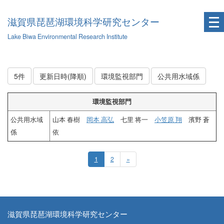
滋賀県琵琶湖環境科学研究センター
Lake Biwa Environmental Research Institute
5件
更新日時(降順)
環境監視部門
公共用水域係
環境監視部門
公共用水域
山本 春樹
岡本 高弘
七里 将一
小笠原 翔
濱野 蒼
係
依
1
2
»
滋賀県琵琶湖環境科学研究センター