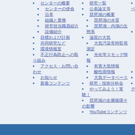
センターの概要
研究一覧
センターの使命
公表論文等
沿革
琵琶湖の概要
組織と業務
琵琶湖の水質
研究担当職員紹介
琵琶湖・内湖の生
設備紹介
態系
目標および計画
滋賀の大気
共同研究など
大気汚染常時監視
環境情報室
測定
不正行為防止への取
光化学スモッグ情
り組み
報
アクセス・お問い合
有害大気情報
わせ
酸性雨情報
お知らせ
大気データベース
新着コンテンツ
研究・技術分科会
やってみよう！実
験！
琵琶湖の全層循環そ
の影響
YouTubeコンテンツ