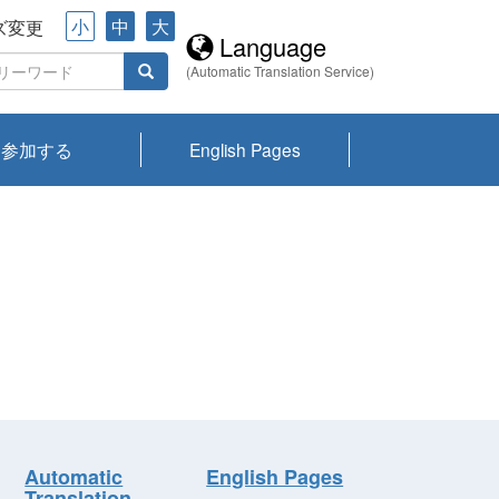
小
中
大
ズ変更
Language
(Automatic Translation Service)
参加する
English Pages
川プランクトン
県琵琶湖環境科
ーニュース び
報告書
会記録集・パン
ント情報
県生きものデー
なの外来生物調
なの調査
on
y
zation and
ties Overview
びわ湖みらい第42号_
びわ湖みらい第42号_
びわ湖みらい第43号_
びわ湖みらい第43号_
びわ湖セミナー
琵琶湖統合研究 研究
洞庭湖・びわ湖流域
センターの活動
県民データ
専門家データ
琵琶湖 生物分布マッ
Overview
Research List
List of Publications
Overview of Lake
Environmental
Access and Contact
果2026
究センターパン
みらい
ット
ンク
研究最前線
視点論点
研究最前線
視点論点
成果報告会
共同環境セミナー
プ
Biwa
information room
ット
Automatic
English Pages
Translation