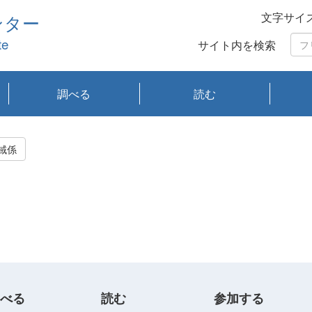
文字サイ
ンター
te
サイト内を検索
調べる
読む
琵琶湖の水質
琵琶湖・内湖の生態
大気汚染常時監視測
光化学スモッグ情報
有害大気情報
酸性雨情報
大気データベース
環境調査情報データ
プランクトン調査
アオコ調査
赤潮調査
琵琶湖流域オープン
大気汚染常時監視測
経月地点別検索
項目水深別調査
長期検索
プランクトン調査結
琵琶湖のプランクト
瀬田川プランクトン
琵琶湖流域オープン
琵琶湖流域オープン
琵琶湖流域オープン
琵琶湖流域オープン
琵琶湖流域オープン
琵琶湖流域オープン
文献検索
刊行物一覧
プランクトン図鑑
生物多様性画像デー
Water quality research
Remotely Operated
瀬田
滋賀
センタ
研究
研究
イベ
滋賀
みん
みん
Missi
Histor
Organi
Facili
系
定
ベース
データ
定結果等報告書
果検索
ン情報
調査結果
データ2020年度
データ2021年度
データ2022年度
データ2023年度
データ2024年度
データ2025年度
タベース
vessel Biwakaze
Vehicle (ROV)
調査結
学研
わ湖
フレ
タバ
査
Work
域係
フレ
べる
読む
参加する