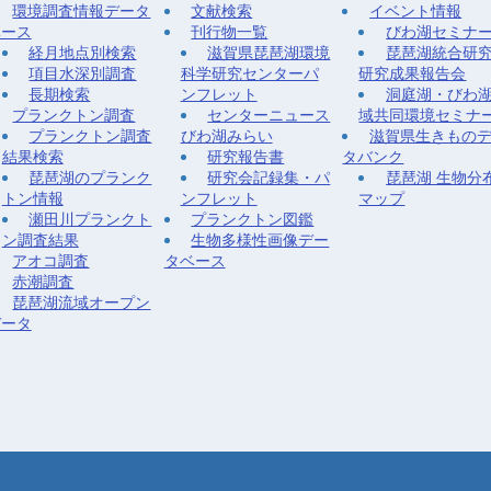
環境調査情報データ
文献検索
イベント情報
ベース
刊行物一覧
びわ湖セミナ
経月地点別検索
滋賀県琵琶湖環境
琵琶湖統合研
項目水深別調査
科学研究センターパ
研究成果報告会
長期検索
ンフレット
洞庭湖・びわ
プランクトン調査
センターニュース
域共同環境セミナ
プランクトン調査
びわ湖みらい
滋賀県生きもの
結果検索
研究報告書
タバンク
琵琶湖のプランク
研究会記録集・パ
琵琶湖 生物分
トン情報
ンフレット
マップ
瀬田川プランクト
プランクトン図鑑
ン調査結果
生物多様性画像デー
アオコ調査
タベース
赤潮調査
琵琶湖流域オープン
データ