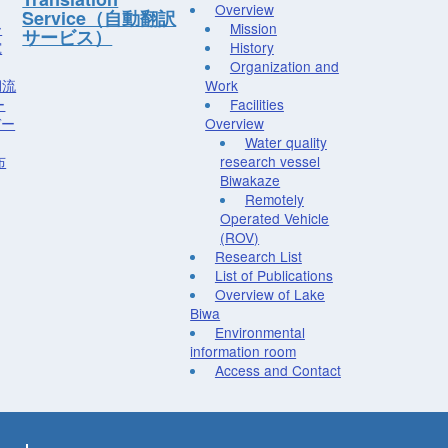
Overview
Service（自動翻訳
ー
Mission
サービス）
究
History
Organization and
湖流
Work
ー
Facilities
デー
Overview
Water quality
布
research vessel
Biwakaze
Remotely
Operated Vehicle
(ROV)
Research List
List of Publications
Overview of Lake
Biwa
Environmental
information room
Access and Contact