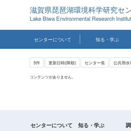
滋賀県琵琶湖環境科学研究セ
Lake Biwa Environmental Research Institu
センターについて
知る・学ぶ
センターの概要
目標および計画
共同研究など
環境情報室
不正行為防止への取
アクセス・お問い合
お知らせ
新着コンテンツ
センターの使命
沿革
組織と業務
研究担当職員紹介
設備紹介
研究一覧
公表論文等
琵琶湖の概要
滋賀の大気
研究・技術分科会
やってみよう！実
琵琶湖の全層循環そ
YouTubeコンテンツ
り組み
わせ
験！
の影響
5件
更新日時(降順)
センター長
公共用水
コンテンツがありません。
センターについて
知る・学ぶ
調