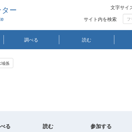
文字サイ
ンター
te
サイト内を検索
調べる
読む
琵琶湖の水質
琵琶湖・内湖の生態
大気汚染常時監視測
光化学スモッグ情報
有害大気情報
酸性雨情報
大気データベース
環境調査情報データ
プランクトン調査
アオコ調査
赤潮調査
琵琶湖流域オープン
大気汚染常時監視測
経月地点別検索
項目水深別調査
長期検索
プランクトン調査結
琵琶湖のプランクト
瀬田川プランクトン
琵琶湖流域オープン
琵琶湖流域オープン
琵琶湖流域オープン
琵琶湖流域オープン
琵琶湖流域オープン
琵琶湖流域オープン
文献検索
刊行物一覧
プランクトン図鑑
生物多様性画像デー
Water quality research
Remotely Operated
瀬田
滋賀
センタ
研究
研究
イベ
滋賀
みん
みん
Missi
Histor
Organi
Facili
系
定
ベース
データ
定結果等報告書
果検索
ン情報
調査結果
データ2020年度
データ2021年度
データ2022年度
データ2023年度
データ2024年度
データ2025年度
タベース
vessel Biwakaze
Vehicle (ROV)
調査結
学研
わ湖
フレ
タバ
査
Work
水域係
フレ
べる
読む
参加する