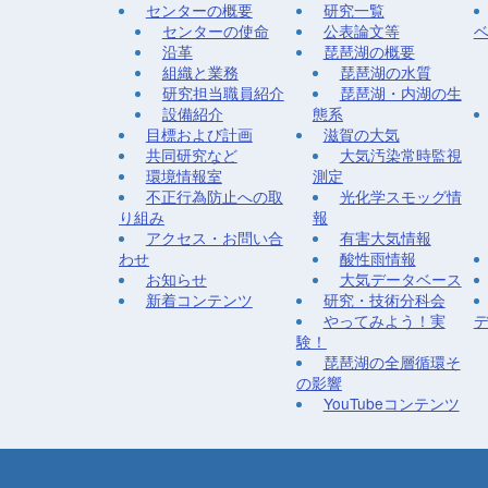
センターの概要
研究一覧
センターの使命
公表論文等
沿革
琵琶湖の概要
組織と業務
琵琶湖の水質
研究担当職員紹介
琵琶湖・内湖の生
設備紹介
態系
目標および計画
滋賀の大気
共同研究など
大気汚染常時監視
環境情報室
測定
不正行為防止への取
光化学スモッグ情
り組み
報
アクセス・お問い合
有害大気情報
わせ
酸性雨情報
お知らせ
大気データベース
新着コンテンツ
研究・技術分科会
やってみよう！実
験！
琵琶湖の全層循環そ
の影響
YouTubeコンテンツ