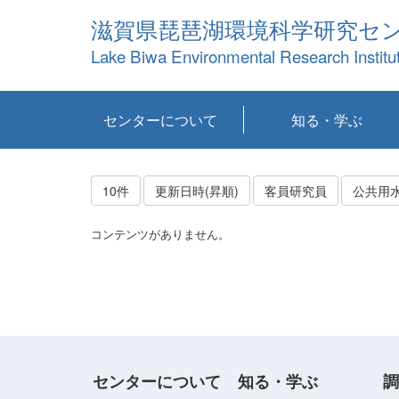
滋賀県琵琶湖環境科学研究セ
Lake Biwa Environmental Research Institu
センターについて
知る・学ぶ
センターの概要
目標および計画
共同研究など
環境情報室
不正行為防止への取
アクセス・お問い合
お知らせ
新着コンテンツ
センターの使命
沿革
組織と業務
研究担当職員紹介
設備紹介
研究一覧
公表論文等
琵琶湖の概要
滋賀の大気
研究・技術分科会
やってみよう！実
琵琶湖の全層循環そ
YouTubeコンテンツ
り組み
わせ
験！
の影響
10件
更新日時(昇順)
客員研究員
公共用
コンテンツがありません。
センターについて
知る・学ぶ
調