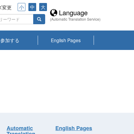
小
中
大
ズ変更
Language
(Automatic Translation Service)
参加する
English Pages
川プランクトン
県琵琶湖環境科
ーニュース び
報告書
会記録集・パン
ント情報
県生きものデー
なの外来生物調
なの調査
on
y
zation and
ties Overview
びわ湖みらい第42号_
びわ湖みらい第42号_
びわ湖みらい第43号_
びわ湖みらい第43号_
びわ湖セミナー
琵琶湖統合研究 研究
洞庭湖・びわ湖流域
センターの活動
県民データ
専門家データ
琵琶湖 生物分布マッ
Overview
Research List
List of Publications
Overview of Lake
Environmental
Access and Contact
果2026
究センターパン
みらい
ット
ンク
研究最前線
視点論点
研究最前線
視点論点
成果報告会
共同環境セミナー
プ
Biwa
information room
ット
Automatic
English Pages
Translation