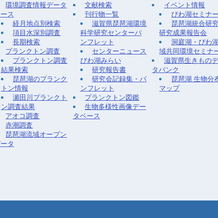
環境調査情報データ
文献検索
イベント情報
ベース
刊行物一覧
びわ湖セミナ
経月地点別検索
滋賀県琵琶湖環境
琵琶湖統合研
項目水深別調査
科学研究センターパ
研究成果報告会
長期検索
ンフレット
洞庭湖・びわ
プランクトン調査
センターニュース
域共同環境セミナ
プランクトン調査
びわ湖みらい
滋賀県生きもの
結果検索
研究報告書
タバンク
琵琶湖のプランク
研究会記録集・パ
琵琶湖 生物分
トン情報
ンフレット
マップ
瀬田川プランクト
プランクトン図鑑
ン調査結果
生物多様性画像デー
アオコ調査
タベース
赤潮調査
琵琶湖流域オープン
データ