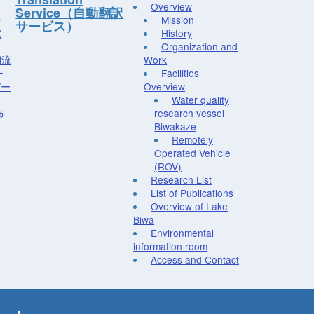
Overview
Service（自動翻訳
ー
Mission
サービス）
究
History
Organization and
湖流
Work
ー
Facilities
デー
Overview
Water quality
布
research vessel
Biwakaze
Remotely
Operated Vehicle
(ROV)
Research List
List of Publications
Overview of Lake
Biwa
Environmental
information room
Access and Contact