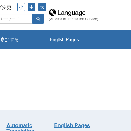
小
中
大
ズ変更
Language
(Automatic Translation Service)
参加する
English Pages
川プランクトン
県琵琶湖環境科
ーニュース び
報告書
会記録集・パン
ント情報
県生きものデー
なの外来生物調
なの調査
on
y
zation and
ties Overview
びわ湖みらい第42号_
びわ湖みらい第42号_
びわ湖みらい第43号_
びわ湖みらい第43号_
びわ湖セミナー
琵琶湖統合研究 研究
洞庭湖・びわ湖流域
センターの活動
県民データ
専門家データ
琵琶湖 生物分布マッ
Overview
Research List
List of Publications
Overview of Lake
Environmental
Access and Contact
果2026
究センターパン
みらい
ット
ンク
研究最前線
視点論点
研究最前線
視点論点
成果報告会
共同環境セミナー
プ
Biwa
information room
ット
Automatic
English Pages
Translation