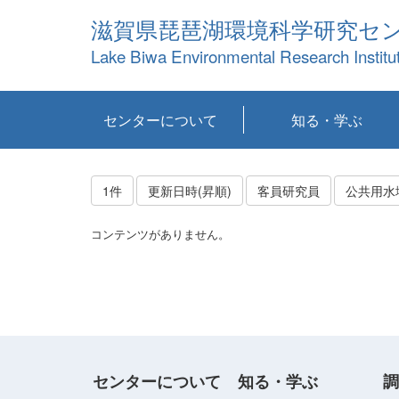
滋賀県琵琶湖環境科学研究セ
Lake Biwa Environmental Research Institu
センターについて
知る・学ぶ
センターの概要
目標および計画
共同研究など
環境情報室
不正行為防止への取
アクセス・お問い合
お知らせ
新着コンテンツ
センターの使命
沿革
組織と業務
研究担当職員紹介
設備紹介
研究一覧
公表論文等
琵琶湖の概要
滋賀の大気
研究・技術分科会
やってみよう！実
琵琶湖の全層循環そ
YouTubeコンテンツ
り組み
わせ
験！
の影響
1件
更新日時(昇順)
客員研究員
公共用水
コンテンツがありません。
センターについて
知る・学ぶ
調