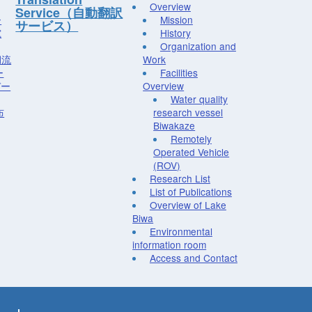
Overview
Service（自動翻訳
ー
Mission
サービス）
究
History
Organization and
湖流
Work
ー
Facilities
デー
Overview
Water quality
布
research vessel
Biwakaze
Remotely
Operated Vehicle
(ROV)
Research List
List of Publications
Overview of Lake
Biwa
Environmental
information room
Access and Contact