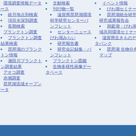
環境調査情報データ
文献検索
イベント情報
ベース
刊行物一覧
びわ湖セミナ
経月地点別検索
滋賀県琵琶湖環境
琵琶湖統合研
項目水深別調査
科学研究センターパ
研究成果報告会
長期検索
ンフレット
洞庭湖・びわ
プランクトン調査
センターニュース
域共同環境セミナ
プランクトン調査
びわ湖みらい
滋賀県生きもの
結果検索
研究報告書
タバンク
琵琶湖のプランク
研究会記録集・パ
琵琶湖 生物分
トン情報
ンフレット
マップ
瀬田川プランクト
プランクトン図鑑
ン調査結果
生物多様性画像デー
アオコ調査
タベース
赤潮調査
琵琶湖流域オープン
データ