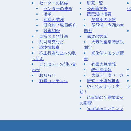
センターの概要
研究一覧
センターの使命
公表論文等
沿革
琵琶湖の概要
組織と業務
琵琶湖の水質
研究担当職員紹介
琵琶湖・内湖の生
設備紹介
態系
目標および計画
滋賀の大気
共同研究など
大気汚染常時監視
環境情報室
測定
不正行為防止への取
光化学スモッグ情
り組み
報
アクセス・お問い合
有害大気情報
わせ
酸性雨情報
お知らせ
大気データベース
新着コンテンツ
研究・技術分科会
やってみよう！実
験！
琵琶湖の全層循環そ
の影響
YouTubeコンテンツ