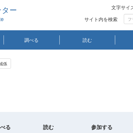
文字サイ
ンター
te
サイト内を検索
調べる
読む
琵琶湖の水質
琵琶湖・内湖の生態
大気汚染常時監視測
光化学スモッグ情報
有害大気情報
酸性雨情報
大気データベース
環境調査情報データ
プランクトン調査
アオコ調査
赤潮調査
琵琶湖流域オープン
大気汚染常時監視測
経月地点別検索
項目水深別調査
長期検索
プランクトン調査結
琵琶湖のプランクト
瀬田川プランクトン
琵琶湖流域オープン
琵琶湖流域オープン
琵琶湖流域オープン
琵琶湖流域オープン
琵琶湖流域オープン
琵琶湖流域オープン
文献検索
刊行物一覧
プランクトン図鑑
生物多様性画像デー
Water quality research
Remotely Operated
瀬田
滋賀
センタ
研究
研究
イベ
滋賀
みん
みん
Missi
Histor
Organi
Facili
系
定
ベース
データ
定結果等報告書
果検索
ン情報
調査結果
データ2020年度
データ2021年度
データ2022年度
データ2023年度
データ2024年度
データ2025年度
タベース
vessel Biwakaze
Vehicle (ROV)
調査結
学研
わ湖
フレ
タバ
査
Work
域係
フレ
べる
読む
参加する