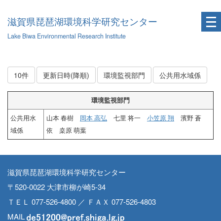
滋賀県琵琶湖環境科学研究センター
Lake Biwa Environmental Research Institute
10件
更新日時(降順)
環境監視部門
公共用水域係
環境監視部門
公共用水
山本 春樹
岡本 高弘
七里 将一
小笠原 翔
濱野 蒼
域係
依 桒原 萌葉
滋賀県琵琶湖環境科学研究センター
〒520-0022 大津市柳が崎5-34
ＴＥＬ 077-526-4800 ／ ＦＡＸ 077-526-4803
MAIL