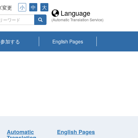
小
中
大
ズ変更
Language
(Automatic Translation Service)
参加する
English Pages
川プランクトン
県琵琶湖環境科
ーニュース び
報告書
会記録集・パン
ント情報
県生きものデー
なの外来生物調
なの調査
on
y
zation and
ties Overview
びわ湖みらい第42号_
びわ湖みらい第42号_
びわ湖みらい第43号_
びわ湖みらい第43号_
びわ湖セミナー
琵琶湖統合研究 研究
洞庭湖・びわ湖流域
センターの活動
県民データ
専門家データ
琵琶湖 生物分布マッ
Overview
Research List
List of Publications
Overview of Lake
Environmental
Access and Contact
果2026
究センターパン
みらい
ット
ンク
研究最前線
視点論点
研究最前線
視点論点
成果報告会
共同環境セミナー
プ
Biwa
information room
ット
Automatic
English Pages
Translation