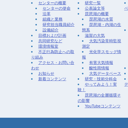
センターの概要
研究一覧
センターの使命
公表論文等
沿革
琵琶湖の概要
組織と業務
琵琶湖の水質
研究担当職員紹介
琵琶湖・内湖の生
設備紹介
態系
目標および計画
滋賀の大気
共同研究など
大気汚染常時監視
環境情報室
測定
不正行為防止への取
光化学スモッグ情
り組み
報
アクセス・お問い合
有害大気情報
わせ
酸性雨情報
お知らせ
大気データベース
新着コンテンツ
研究・技術分科会
やってみよう！実
験！
琵琶湖の全層循環そ
の影響
YouTubeコンテンツ