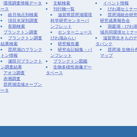
環境調査情報データ
文献検索
イベント情報
ベース
刊行物一覧
びわ湖セミナ
経月地点別検索
滋賀県琵琶湖環境
琵琶湖統合研
項目水深別調査
科学研究センターパ
研究成果報告会
長期検索
ンフレット
洞庭湖・びわ
プランクトン調査
センターニュース
域共同環境セミナ
プランクトン調査
びわ湖みらい
滋賀県生きもの
結果検索
研究報告書
タバンク
琵琶湖のプランク
研究会記録集・パ
琵琶湖 生物分
トン情報
ンフレット
マップ
瀬田川プランクト
プランクトン図鑑
ン調査結果
生物多様性画像デー
アオコ調査
タベース
赤潮調査
琵琶湖流域オープン
データ