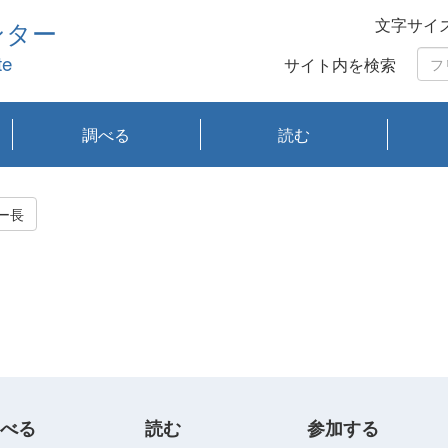
文字サイ
ンター
te
サイト内を検索
調べる
読む
琵琶湖の水質
琵琶湖・内湖の生態
大気汚染常時監視測
光化学スモッグ情報
有害大気情報
酸性雨情報
大気データベース
環境調査情報データ
プランクトン調査
アオコ調査
赤潮調査
琵琶湖流域オープン
大気汚染常時監視測
経月地点別検索
項目水深別調査
長期検索
プランクトン調査結
琵琶湖のプランクト
瀬田川プランクトン
琵琶湖流域オープン
琵琶湖流域オープン
琵琶湖流域オープン
琵琶湖流域オープン
琵琶湖流域オープン
琵琶湖流域オープン
文献検索
刊行物一覧
プランクトン図鑑
生物多様性画像デー
Water quality research
Remotely Operated
瀬田
滋賀
センタ
研究
研究
イベ
滋賀
みん
みん
Missi
Histor
Organi
Facili
系
定
ベース
データ
定結果等報告書
果検索
ン情報
調査結果
データ2020年度
データ2021年度
データ2022年度
データ2023年度
データ2024年度
データ2025年度
タベース
vessel Biwakaze
Vehicle (ROV)
調査結
学研
わ湖
フレ
タバ
査
Work
ー長
フレ
べる
読む
参加する