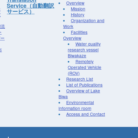
Overview
Service（自動翻訳
ー
Mission
サービス）
究
History
Organization and
湖流
Work
ー
Facilities
デー
Overview
Water quality
布
research vessel
Biwakaze
Remotely
Operated Vehicle
(ROV)
Research List
List of Publications
Overview of Lake
Biwa
Environmental
information room
Access and Contact