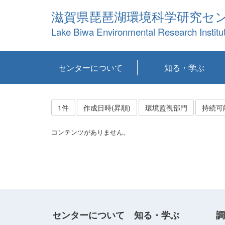
滋賀県琵琶湖環境科学研究セ
Lake Biwa Environmental Research Institu
センターについて
知る・学ぶ
センターの概要
目標および計画
共同研究など
環境情報室
不正行為防止への取
アクセス・お問い合
お知らせ
新着コンテンツ
センターの使命
沿革
組織と業務
研究担当職員紹介
設備紹介
研究一覧
公表論文等
琵琶湖の概要
滋賀の大気
研究・技術分科会
やってみよう！実
琵琶湖の全層循環そ
YouTubeコンテンツ
り組み
わせ
験！
の影響
1件
作成日時(昇順)
環境監視部門
コンテンツがありません。
センターについて
知る・学ぶ
調