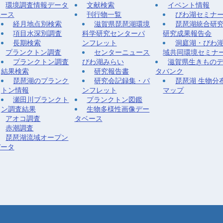
環境調査情報データ
文献検索
イベント情報
ベース
刊行物一覧
びわ湖セミナ
経月地点別検索
滋賀県琵琶湖環境
琵琶湖統合研
項目水深別調査
科学研究センターパ
研究成果報告会
長期検索
ンフレット
洞庭湖・びわ
プランクトン調査
センターニュース
域共同環境セミナ
プランクトン調査
びわ湖みらい
滋賀県生きもの
結果検索
研究報告書
タバンク
琵琶湖のプランク
研究会記録集・パ
琵琶湖 生物分
トン情報
ンフレット
マップ
瀬田川プランクト
プランクトン図鑑
ン調査結果
生物多様性画像デー
アオコ調査
タベース
赤潮調査
琵琶湖流域オープン
データ