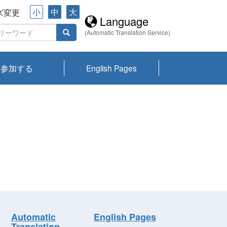
小
中
大
ズ変更
Language
(Automatic Translation Service)
参加する
English Pages
川プランクトン
県琵琶湖環境科
ーニュース び
報告書
会記録集・パン
ント情報
県生きものデー
なの外来生物調
なの調査
on
y
zation and
ties Overview
びわ湖みらい第42号_
びわ湖みらい第42号_
びわ湖みらい第43号_
びわ湖みらい第43号_
びわ湖セミナー
琵琶湖統合研究 研究
洞庭湖・びわ湖流域
センターの活動
県民データ
専門家データ
琵琶湖 生物分布マッ
Overview
Research List
List of Publications
Overview of Lake
Environmental
Access and Contact
果2026
究センターパン
みらい
ット
ンク
研究最前線
視点論点
研究最前線
視点論点
成果報告会
共同環境セミナー
プ
Biwa
information room
ット
Automatic
English Pages
Translation