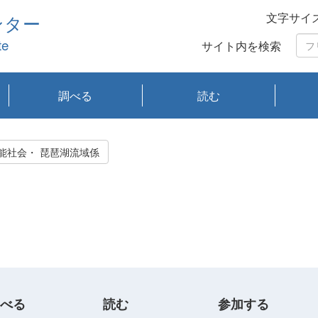
文字サイ
ンター
te
サイト内を検索
調べる
読む
琵琶湖の水質
琵琶湖・内湖の生態
大気汚染常時監視測
光化学スモッグ情報
有害大気情報
酸性雨情報
大気データベース
環境調査情報データ
プランクトン調査
アオコ調査
赤潮調査
琵琶湖流域オープン
大気汚染常時監視測
経月地点別検索
項目水深別調査
長期検索
プランクトン調査結
琵琶湖のプランクト
瀬田川プランクトン
琵琶湖流域オープン
琵琶湖流域オープン
琵琶湖流域オープン
琵琶湖流域オープン
琵琶湖流域オープン
琵琶湖流域オープン
文献検索
刊行物一覧
プランクトン図鑑
生物多様性画像デー
Water quality research
Remotely Operated
瀬田
滋賀
センタ
研究
研究
イベ
滋賀
みん
みん
Missi
Histor
Organi
Facili
系
定
ベース
データ
定結果等報告書
果検索
ン情報
調査結果
データ2020年度
データ2021年度
データ2022年度
データ2023年度
データ2024年度
データ2025年度
タベース
vessel Biwakaze
Vehicle (ROV)
調査結
学研
わ湖
フレ
タバ
査
Work
持続可能社会・ 琵琶湖流域係
フレ
べる
読む
参加する