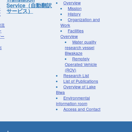
Overview
Service（自動翻訳
ー
Mission
サービス）
究
History
Organization and
湖流
Work
ー
Facilities
デー
Overview
Water quality
布
research vessel
Biwakaze
Remotely
Operated Vehicle
(ROV)
Research List
List of Publications
Overview of Lake
Biwa
Environmental
information room
Access and Contact