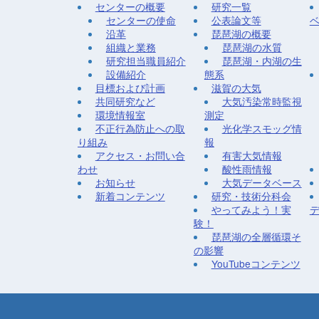
センターの概要
研究一覧
センターの使命
公表論文等
沿革
琵琶湖の概要
組織と業務
琵琶湖の水質
研究担当職員紹介
琵琶湖・内湖の生
設備紹介
態系
目標および計画
滋賀の大気
共同研究など
大気汚染常時監視
環境情報室
測定
不正行為防止への取
光化学スモッグ情
り組み
報
アクセス・お問い合
有害大気情報
わせ
酸性雨情報
お知らせ
大気データベース
新着コンテンツ
研究・技術分科会
やってみよう！実
験！
琵琶湖の全層循環そ
の影響
YouTubeコンテンツ