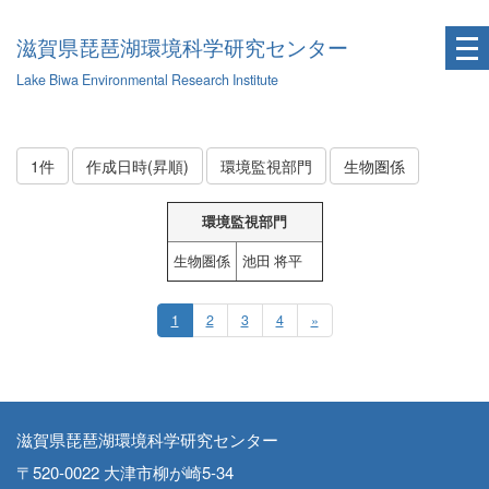
滋賀県琵琶湖環境科学研究センター
Lake Biwa Environmental Research Institute
1件
作成日時(昇順)
環境監視部門
生物圏係
環境監視部門
生物圏係
池田 将平
1
2
3
4
»
滋賀県琵琶湖環境科学研究センター
〒520-0022 大津市柳が崎5-34